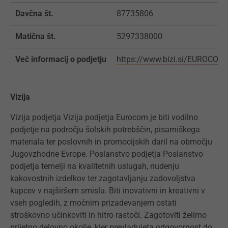
Davčna št.
87735806
Matična št.
5297338000
Več informacij o podjetju
https://www.bizi.si/EUROCOM
Vizija
Vizija podjetja Vizija podjetja Eurocom je biti vodilno
podjetje na področju šolskih potrebščin, pisarniškega
materiala ter poslovnih in promocijskih daril na območju
Jugovzhodne Evrope. Poslanstvo podjetja Poslanstvo
podjetja temelji na kvalitetnih uslugah, nudenju
kakovostnih izdelkov ter zagotavljanju zadovoljstva
kupcev v najširšem smislu. Biti inovativni in kreativni v
vseh pogledih, z močnim prizadevanjem ostati
stroškovno učinkoviti in hitro rastoči. Zagotoviti želimo
prijetno delovno okolje, kjer prevladujeta odgovornost do