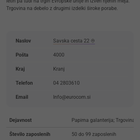
letih pa tudi na trgih Evropske unije in izven njenih meja.
Trgovina na debelo z drugimi izdelki široke porabe.
Naslov
Savska cesta 22
Pošta
4000
Kraj
Kranj
Telefon
04 2803610
Email
Info@eurocom.si
Dejavnost
Papirna galanterija; Trgovina
Število zaposlenih
50 do 99 zaposlenih