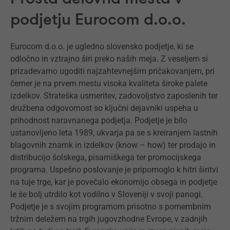
podjetju Eurocom d.o.o.
Eurocom d.o.o. je ugledno slovensko podjetje, ki se
odločno in vztrajno širi preko naših meja. Z veseljem si
prizadevamo ugoditi najzahtevnejšim pričakovanjem, pri
čemer je na prvem mestu visoka kvaliteta široke palete
izdelkov. Strateška usmeritev, zadovoljstvo zaposlenih ter
družbena odgovornost so ključni dejavniki uspeha u
prihodnost naravnanega podjetja. Podjetje je bilo
ustanovljeno leta 1989, ukvarja pa se s kreiranjem lastnih
blagovnih znamk in izdelkov (know – how) ter prodajo in
distribucijo šolskega, pisarniškega ter promocijskega
programa. Uspešno poslovanje je pripomoglo k hitri širitvi
na tuje trge, kar je povečalo ekonomijo obsega in podjetje
le še bolj utrdilo kot vodilno v Sloveniji v svoji panogi.
Podjetje je s svojim programom prisotno s pomembnim
tržnim deležem na trgih jugovzhodne Evrope, v zadnjih