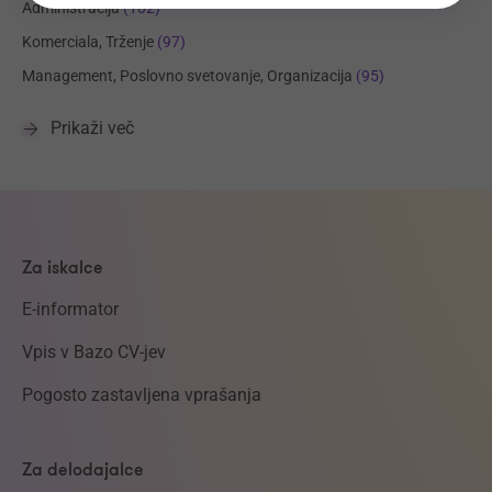
Administracija
(102)
Komerciala, Trženje
(97)
Management, Poslovno svetovanje, Organizacija
(95)
Prikaži več
Za iskalce
E-informator
Vpis v Bazo CV-jev
Pogosto zastavljena vprašanja
Za delodajalce