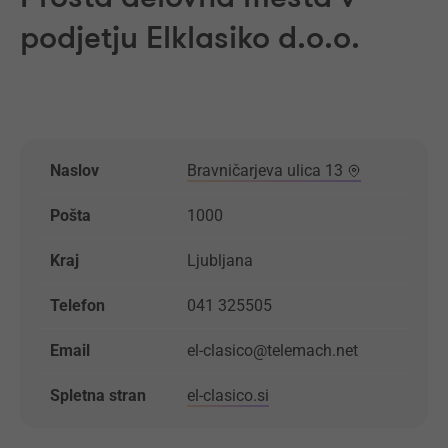
podjetju Elklasiko d.o.o.
Naslov
Bravničarjeva ulica 13
Pošta
1000
Kraj
Ljubljana
Telefon
041 325505
Email
el-clasico@telemach.net
Spletna stran
el-clasico.si