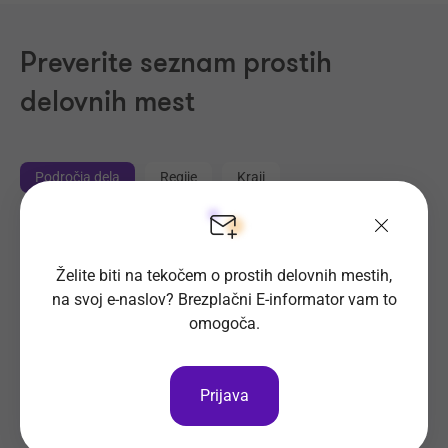
Preverite seznam prostih
delovnih mest
Področja dela
Regije
Kraji
Proizvodnja, Steklarstvo
(414)
Tehnične storitve, Mehanika
(325)
Želite biti na tekočem o prostih delovnih mestih,
na svoj e-naslov? Brezplačni E-informator vam to
Trgovina
(216)
omogoča.
Transport, Nabava, Logistika
(204)
Strojništvo, Metalurgija, Rudarstvo
(178)
Prehrambena industrija, Živilstvo
(137)
Prijava
Elektrotehnika, Elektronika, Telekomunikacije
(113)