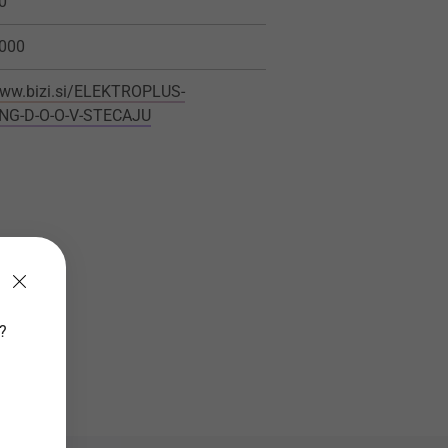
0
000
www.bizi.si/ELEKTROPLUS-
ING-D-O-O-V-STECAJU
v?