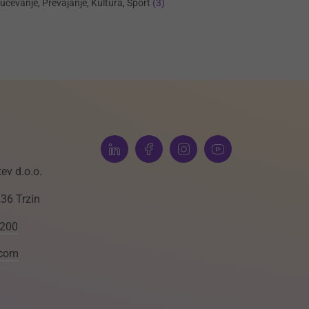
učevanje, Prevajanje, Kultura, Šport
(3)
ev d.o.o.
236 Trzin
 200
.com