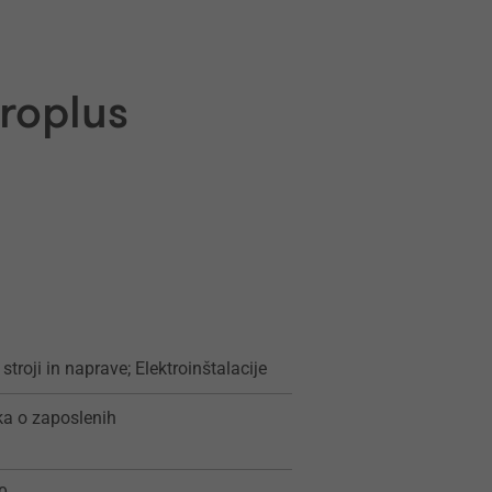
troplus
 stroji in naprave; Elektroinštalacije
ka o zaposlenih