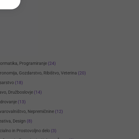
formatika, Programiranje
(24)
ronomija, Gozdarstvo, Ribištvo, Veterina
(20)
sarstvo
(18)
avo, Družboslovje
(14)
drovanje
(13)
varovalništvo, Nepremičnine
(12)
eativa, Design
(8)
cialno in Prostovoljno delo
(3)