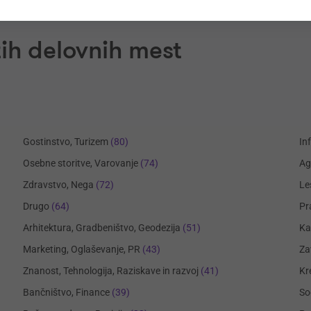
ih delovnih mest
Gostinstvo, Turizem
(80)
In
Osebne storitve, Varovanje
(74)
Ag
Zdravstvo, Nega
(72)
Le
Drugo
(64)
Pr
Arhitektura, Gradbeništvo, Geodezija
(51)
Ka
Marketing, Oglaševanje, PR
(43)
Za
Znanost, Tehnologija, Raziskave in razvoj
(41)
Kr
Bančništvo, Finance
(39)
So