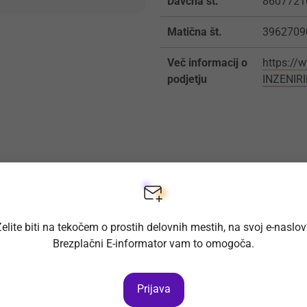
Davčna št.
8607721
Matična št.
3962709
Več informacij o
https://
podjetju
INZENIR
elite biti na tekočem o prostih delovnih mestih, na svoj e-naslo
Brezplačni E-informator vam to omogoča.
Prijava