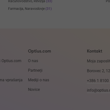
Računovodstvo, Revizija
(33)
Po
Farmacija, Naravoslovje
(31)
Optius.com
Kontakt
i Optius.com
O nas
Moja zaposlit
Partnerji
Borovec 2, 1
ena vprašanja
Mediji o nas
+386 1 8100
Novice
info@optius