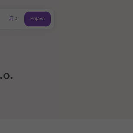
0
Prijava
.o.