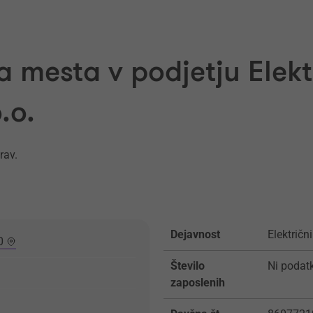
a mesta v podjetju Elek
.o.
rav.
Dejavnost
Električni
0
Število
Ni podat
zaposlenih