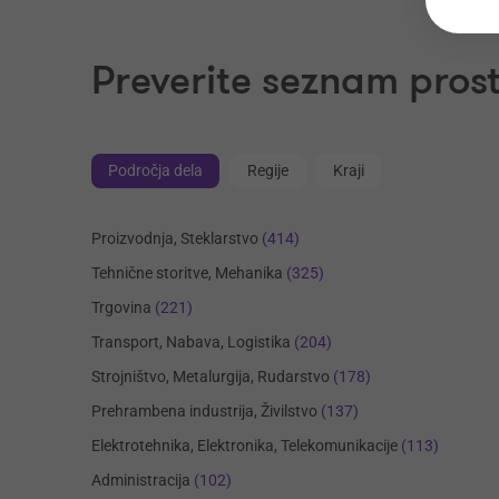
Preverite seznam prost
Področja dela
Regije
Kraji
Proizvodnja, Steklarstvo
(414)
Tehnične storitve, Mehanika
(325)
Trgovina
(221)
Transport, Nabava, Logistika
(204)
Strojništvo, Metalurgija, Rudarstvo
(178)
Prehrambena industrija, Živilstvo
(137)
Elektrotehnika, Elektronika, Telekomunikacije
(113)
Administracija
(102)