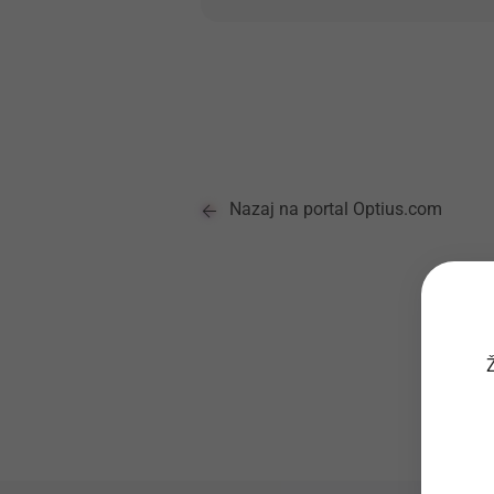
Nazaj na portal Optius.com
Ž