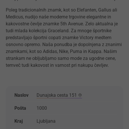
Poleg tradicionalnih znamk, kot so Elefanten, Gallus ali
Medicus, nudijo naše moderne trgovine elegantne in
kakovostne čevlje znamke 5th Avenue. Zelo aktualna je
tudi mlada kolekcija Graceland. Za mnoge športnike
predstavljajo športni copati znamke Victory medtem
osnovno opremo. Naša ponudba je dopolnjena z znanimi
znamkami, kot so Adidas, Nike, Puma in Kappa. Našim
strankam ne obljubljamo samo mode za ugodne cene,
temveč tudi kakovost in varnost pri nakupu čevljev.
Naslov
Dunajska cesta 151
Pošta
1000
Kraj
Ljubljana