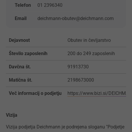
Telefon
01 2396340
Email
deichmann-obutev@deichmann.com
Dejavnost
Obutev in čevljarstvo
Število zaposlenih
200 do 249 zaposlenih
Davčna št.
91913730
Matična št.
2198673000
Več informacij o podjetju
https://www.bizi.si/DEICHMA
Vizija
Vizija podjetja Deichmann je podrejena sloganu "Podjetje