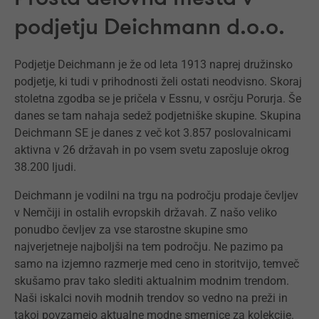
podjetju Deichmann d.o.o.
Podjetje Deichmann je že od leta 1913 naprej družinsko
podjetje, ki tudi v prihodnosti želi ostati neodvisno. Skoraj
stoletna zgodba se je pričela v Essnu, v osrčju Porurja. Še
danes se tam nahaja sedež podjetniške skupine. Skupina
Deichmann SE je danes z več kot 3.857 poslovalnicami
aktivna v 26 državah in po vsem svetu zaposluje okrog
38.200 ljudi.
Deichmann je vodilni na trgu na področju prodaje čevljev
v Nemčiji in ostalih evropskih državah. Z našo veliko
ponudbo čevljev za vse starostne skupine smo
najverjetneje najboljši na tem področju. Ne pazimo pa
samo na izjemno razmerje med ceno in storitvijo, temveč
skušamo prav tako slediti aktualnim modnim trendom.
Naši iskalci novih modnih trendov so vedno na preži in
takoj povzamejo aktualne modne smernice za kolekcije.