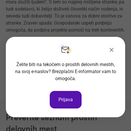
mora služiti ljudem". S tem so najprej mišljene stranke, pa
tudi sodelavci, ki želijo doživeti človeški način vodenja, in
seveda tudi dobavitelji. To je osnova za dobre storitve za
stranke. Zraven spada: Gospodarski uspeh podjetju
omogoča, da podpira projekte pomoči na treh kontinentih.
Nazaj na portal Optius.com
Želite biti na tekočem o prostih delovnih mestih,
na svoj e-naslov? Brezplačni E-informator vam to
omogoča.
Prijava
Preverite seznam prostih
delovnih mest