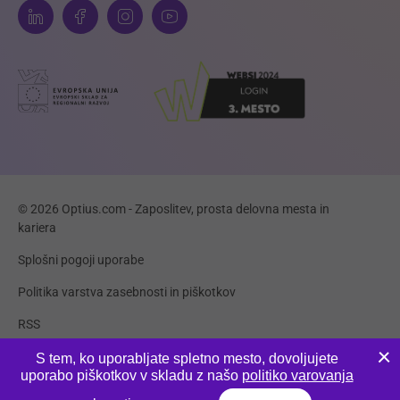
© 2026 Optius.com - Zaposlitev, prosta delovna mesta in
kariera
Splošni pogoji uporabe
Politika varstva zasebnosti in piškotkov
RSS
Piškotki
S tem, ko uporabljate spletno mesto, dovoljujete
uporabo piškotkov v skladu z našo
politiko varovanja
Produkcija:
Innovatif