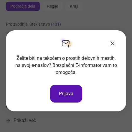
Področja dela
Regije
Kraji
Proizvodnja, Steklarstvo
(431)
Tehnične storitve, Mehanika
(335)
Trgovina
(220)
Transport, Nabava, Logistika
(206)
Želite biti na tekočem o prostih delovnih mestih,
Strojništvo, Metalurgija, Rudarstvo
(187)
na svoj e-naslov? Brezplačni E-informator vam to
Prehrambena industrija, Živilstvo
(140)
omogoča.
Elektrotehnika, Elektronika, Telekomunikacije
(106)
Administracija
(97)
Prijava
Management, Poslovno svetovanje, Organizacija
(97)
Komerciala, Trženje
(96)
Prikaži več