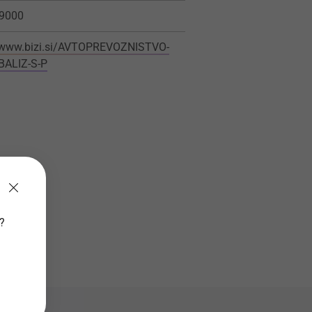
9000
//www.bizi.si/AVTOPREVOZNISTVO-
BALIZ-S-P
v?