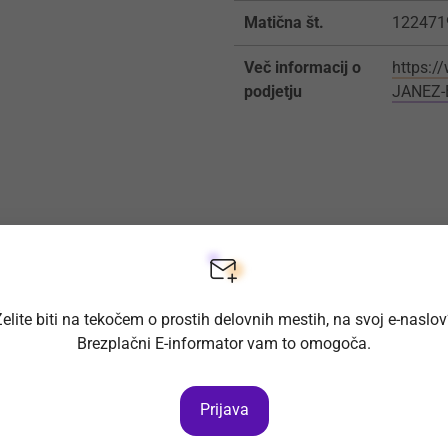
Matična št.
122471
Več informacij o
https:
podjetju
JANEZ-
elite biti na tekočem o prostih delovnih mestih, na svoj e-naslo
Brezplačni E-informator vam to omogoča.
Prijava