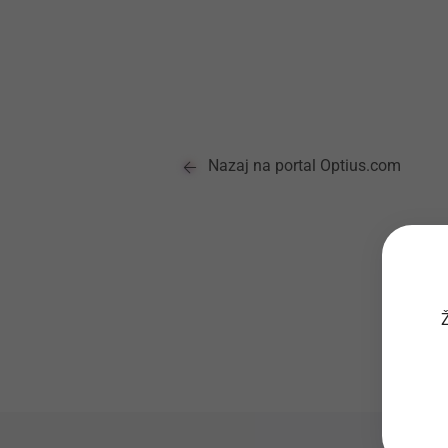
Nazaj na portal Optius.com
Ž