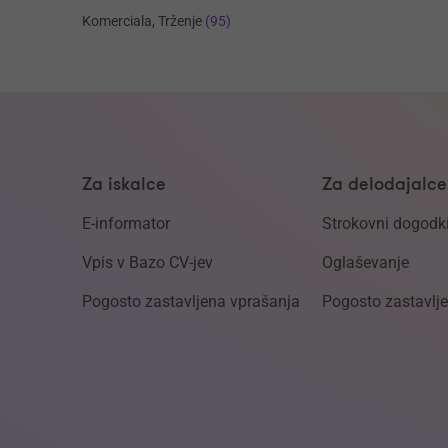
Komerciala, Trženje
(95)
Za iskalce
Za delodajalce
E-informator
Strokovni dogodk
Vpis v Bazo CV-jev
Oglaševanje
Pogosto zastavljena vprašanja
Pogosto zastavlj