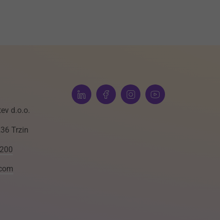
ev d.o.o.
236 Trzin
 200
.com