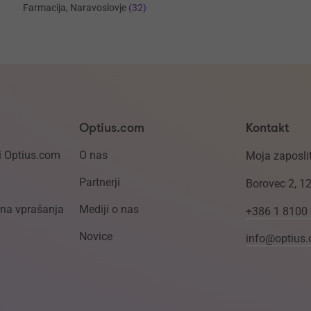
Farmacija, Naravoslovje
(32)
Optius.com
Kontakt
i Optius.com
O nas
Moja zaposlit
Partnerji
Borovec 2, 1
ena vprašanja
Mediji o nas
+386 1 8100
Novice
info@optius