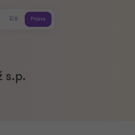
0
Prijava
 s.p.