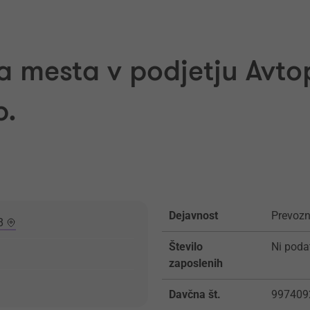
a mesta v podjetju Avto
p.
Dejavnost
Prevozn
8
Število
Ni poda
zaposlenih
Davčna št.
997409