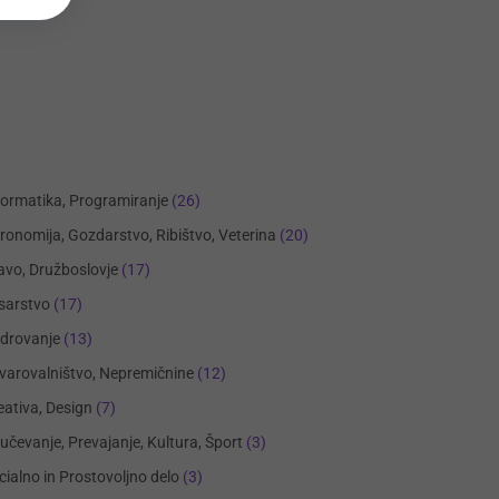
formatika, Programiranje
(26)
ronomija, Gozdarstvo, Ribištvo, Veterina
(20)
avo, Družboslovje
(17)
sarstvo
(17)
drovanje
(13)
varovalništvo, Nepremičnine
(12)
eativa, Design
(7)
učevanje, Prevajanje, Kultura, Šport
(3)
cialno in Prostovoljno delo
(3)