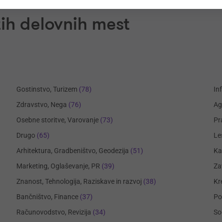
ih delovnih mest
Gostinstvo, Turizem
(78)
In
Zdravstvo, Nega
(76)
Ag
Osebne storitve, Varovanje
(73)
Pr
Drugo
(65)
Le
Arhitektura, Gradbeništvo, Geodezija
(51)
Ka
Marketing, Oglaševanje, PR
(39)
Za
Znanost, Tehnologija, Raziskave in razvoj
(38)
Kr
Bančništvo, Finance
(37)
Po
Računovodstvo, Revizija
(34)
So