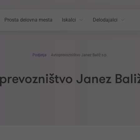
Prosta delovna mesta
Iskalci
Delodajalci
Podjetja
Avtoprevozništvo Janez Baliž s.p.
prevozništvo Janez Baliž