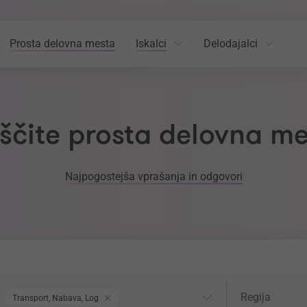
Prosta delovna mesta
Iskalci
Delodajalci
ščite prosta delovna m
Najpogostejša vprašanja in odgovori
odročje dela
Regija
Regija
Transport, Nabava, Logistika