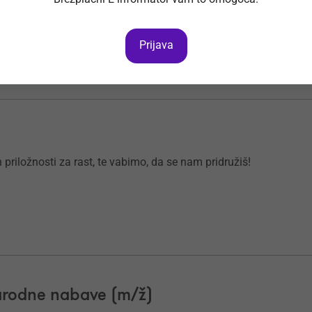
dicijo.
Prijava
 priložnosti za rast, te vabimo, da se nam pridružiš!
narodne nabave (m/ž)