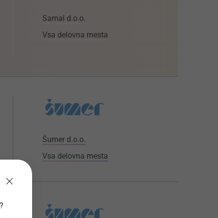
Samal d.o.o.
Vsa delovna mesta
Šumer d.o.o.
Vsa delovna mesta
v?