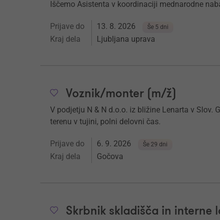
Iščemo Asistenta v koordinaciji mednarodne nab
Prijave do
13. 8. 2026
Še 5 dni
Kraj dela
Ljubljana uprava
Voznik/monter (m/ž)
V podjetju N & N d.o.o. iz bližine Lenarta v Sl
terenu v tujini, polni delovni čas.
Prijave do
6. 9. 2026
Še 29 dni
Kraj dela
Gočova
Skrbnik skladišča in interne l