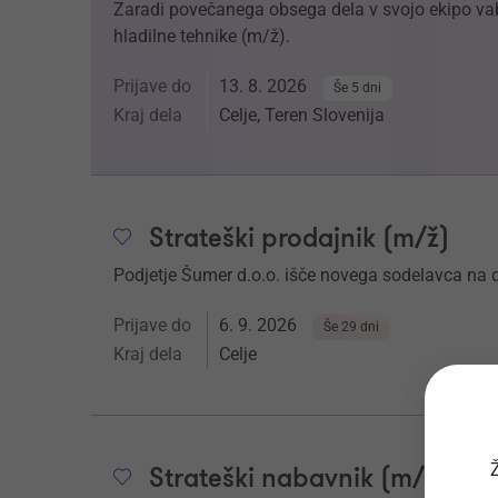
Zaradi povečanega obsega dela v svojo ekipo v
hladilne tehnike (m/ž).
Prijave do
13. 8. 2026
Še 5 dni
Kraj dela
Celje, Teren Slovenija
Strateški prodajnik (m/ž)
Podjetje Šumer d.o.o. išče novega sodelavca 
Prijave do
6. 9. 2026
Še 29 dni
Kraj dela
Celje
Ž
Strateški nabavnik (m/ž)