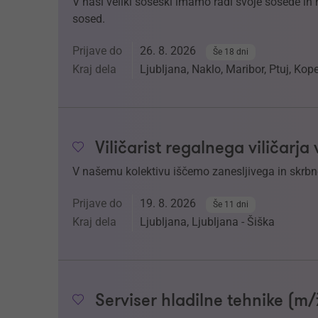
V naši veliki soseski imamo radi svoje sosede in nj
sosed.
Prijave do
26. 8. 2026
Še 18 dni
Kraj dela
Ljubljana, Naklo, Maribor, Ptuj, Kop
Viličarist regalnega viličarja
V našemu kolektivu iščemo zanesljivega in skrbneg
Prijave do
19. 8. 2026
Še 11 dni
Kraj dela
Ljubljana, Ljubljana - Šiška
Serviser hladilne tehnike (m/