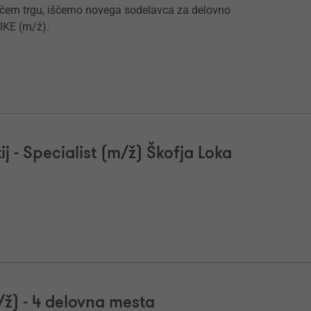
ačem trgu, iščemo novega sodelavca za delovno
KE (m/ž).
j - Specialist (m/ž) Škofja Loka
/ž) - 4 delovna mesta