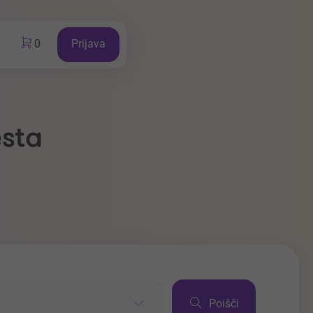
0
Prijava
esta
Poišči