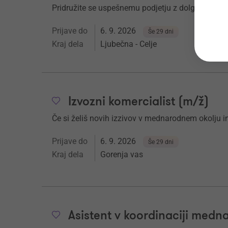
Pridružite se uspešnemu podjetju z dolgoletno tra
Prijave do
6. 9. 2026
Še 29 dni
Kraj dela
Ljubečna - Celje
Izvozni komercialist (m/ž)
Če si želiš novih izzivov v mednarodnem okolju in
Prijave do
6. 9. 2026
Še 29 dni
Kraj dela
Gorenja vas
Asistent v koordinaciji med