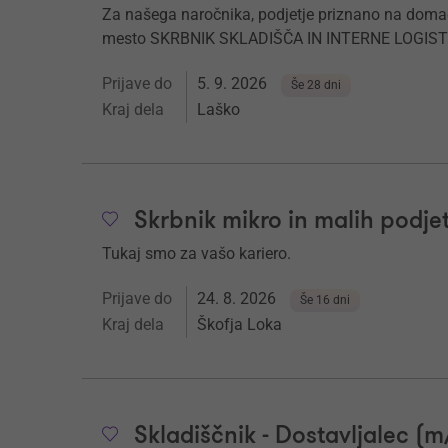
Za našega naročnika, podjetje priznano na dom
mesto SKRBNIK SKLADIŠČA IN INTERNE LOGISTI
Prijave do
5. 9. 2026
Še 28 dni
Kraj dela
Laško
Skrbnik mikro in malih podjeti
Tukaj smo za vašo kariero.
Prijave do
24. 8. 2026
Še 16 dni
Kraj dela
Škofja Loka
Skladiščnik - Dostavljalec (m