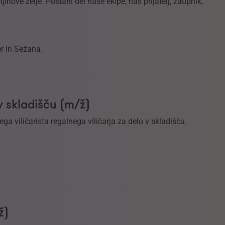
ihove želje. Postani del naše ekipe, naš prijatelj, zaupnik,
er in Sežana.
 v skladišču (m/ž)
a viličarista regalnega viličarja za delo v skladišču.
ž)