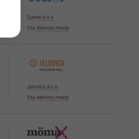
Šumer d.o.o.
Vsa delovna mesta
Jelovica d.o.o.
Vsa delovna mesta