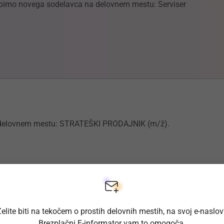
abimo novega sodelavca na delovnem mestu: Serviser
na delovnem mestu: STRATEŠKI PRODAJNIK (m/ž).
elite biti na tekočem o prostih delovnih mestih, na svoj e-naslo
Brezplačni E-informator vam to omogoča.