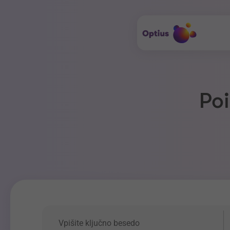
Poi
Ključna beseda
P