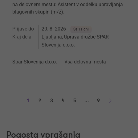
na delovnem mestu: Asistent v oddelku upravljanja
blagovnih skupin (m/ž).
Prijave do
20. 8. 2026
Še 11 dni
Kraj dela
Ljubljana, Uprava družbe SPAR
Slovenija d.o.o.
Spar Slovenija d.o.o.
Vsa delovna mesta
1
2
3
4
5
...
9
Naprej
Pogosta vprašanja