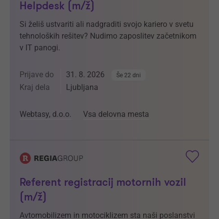
Helpdesk (m/ž)
Si želiš ustvariti ali nadgraditi svojo kariero v svetu
tehnoloških rešitev? Nudimo zaposlitev začetnikom
v IT panogi.
Prijave do
31. 8. 2026
Še 22 dni
Kraj dela
Ljubljana
Webtasy, d.o.o.
Vsa delovna mesta
Referent registracij motornih vozil
(m/ž)
Avtomobilizem in motociklizem sta naši poslanstvi