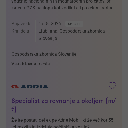
vodenje nacionalnih in mednarodnih projektov, pri
katerih GZS nastopa kot vodilni ali projektni partner.
Prijave do
17. 8. 2026
Še 8 dni
Kraj dela
Ljubljana, Gospodarska zbornica
Slovenije
Gospodarska zbornica Slovenije
Vsa delovna mesta
Specialist za ravnanje z okoljem (m/
ž)
Želite postati del ekipe Adrie Mobil, ki že več kot 55
let razvija in izdeluje počitniška vozila?