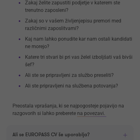
Zakaj želite zapustiti podjetje v katerem ste
trenutno zaposleni?
Zakaj so v vašem življenjepisu premori med
različnimi zaposlitvami?
Kaj nam lahko ponudite kar nam ostali kandidati
ne morejo?
Katere tri stvari bi pri vas želel izboljšati vaš bivši
šef?
Ali ste se pripravljeni za službo preseliti?
Ali ste pripravljeni na službena potovanja?
Preostala vprašanja, ki se najpogosteje pojavijo na
razgovorih si lahko preberete
na povezavi.
Ali se EUROPASS CV še uporablja?