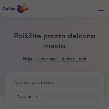
Poiščite prosta delovna
mesta
Najpogostejša vprašanja in odgovori
Ključna beseda
Področje dela
Vec izbranih
Regija