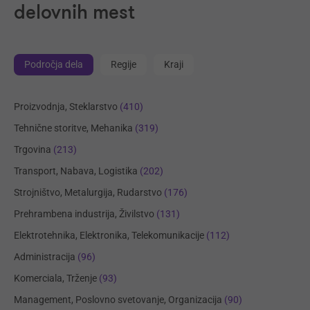
delovnih mest
Področja dela
Regije
Kraji
Proizvodnja, Steklarstvo
(410)
Tehnične storitve, Mehanika
(319)
Trgovina
(213)
Transport, Nabava, Logistika
(202)
Strojništvo, Metalurgija, Rudarstvo
(176)
Prehrambena industrija, Živilstvo
(131)
Elektrotehnika, Elektronika, Telekomunikacije
(112)
Administracija
(96)
Komerciala, Trženje
(93)
Management, Poslovno svetovanje, Organizacija
(90)