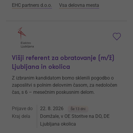
EHC partners d.o.o.
Vsa delovna mesta
Višji referent za obratovanje (m/ž)
Ljubljana in okolica
Z izbranim kandidatom bomo sklenili pogodbo o
zaposlitvi s polnim delovnim časom, za nedoločen
čas, s 6 – mesečnim poskusnim delom.
Prijave do
22. 8. 2026
Še 13 dni
Kraj dela
Domžale, v OE Storitve na DO, DE
Ljubljana okolica