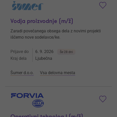
Vodja proizvodnje (m/ž)
Zaradi povečanega obsega dela z novimi projekti
iščemo nove sodelavce/ke.
Prijave do
6. 9. 2026
Še 28 dni
Kraj dela
Ljubečna
Šumer d.o.o.
Vsa delovna mesta
Operativni tehnolog I (m/ž)