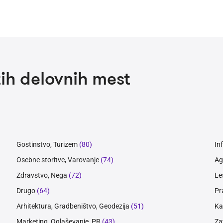
ih delovnih mest
Gostinstvo, Turizem
(80)
In
Osebne storitve, Varovanje
(74)
Ag
Zdravstvo, Nega
(72)
Le
Drugo
(64)
Pr
Arhitektura, Gradbeništvo, Geodezija
(51)
Ka
Marketing, Oglaševanje, PR
(43)
Za