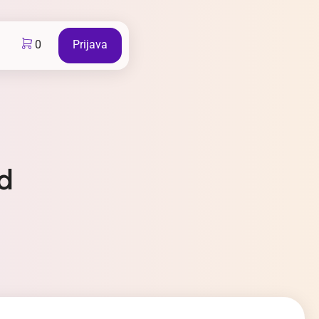
0
Prijava
d