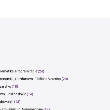
formatika, Programiranje
(24)
ronomija, Gozdarstvo, Ribištvo, Veterina
(20)
sarstvo
(18)
avo, Družboslovje
(14)
drovanje
(13)
varovalništvo, Nepremičnine
(12)