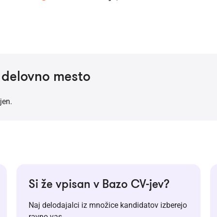
a delovno mesto
jen.
Si že vpisan v Bazo CV-jev?
Naj delodajalci iz množice kandidatov izberejo
ravno vas.