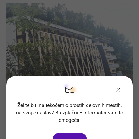
Želite biti na tekočem o prostih delovnih mestih,
Prijava na delovno mesto
na svoj e-naslov? Brezplačni E-informator vam to
omogoča.
Oglas ni več objavljen.