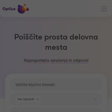
Poiščite prosta delovna
mesta
Najpogostejša vprašanja in odgovori
Ključna beseda
Področje dela
Vec izbranih
Regija