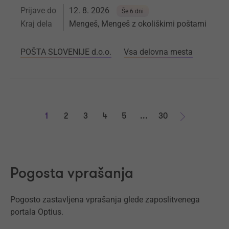
Prijave do
12. 8. 2026
Še 6 dni
Kraj dela
Mengeš, Mengeš z okoliškimi poštami
POŠTA SLOVENIJE d.o.o.
Vsa delovna mesta
1
2
3
4
5
...
30
Naprej
Pogosta vprašanja
Pogosto zastavljena vprašanja glede zaposlitvenega
portala Optius.