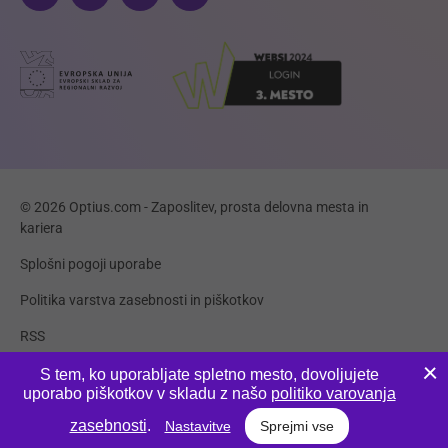
© 2026 Optius.com - Zaposlitev, prosta delovna mesta in
kariera
Splošni pogoji uporabe
Politika varstva zasebnosti in piškotkov
RSS
Piškotki
S tem, ko uporabljate spletno mesto, dovoljujete
uporabo piškotkov v skladu z našo
politiko varovanja
Produkcija:
Innovatif
zasebnosti
.
Nastavitve
Sprejmi vse