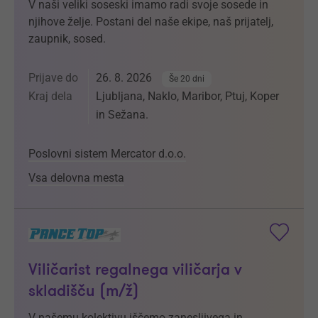
V naši veliki soseski imamo radi svoje sosede in
njihove želje. Postani del naše ekipe, naš prijatelj,
zaupnik, sosed.
Prijave do
26. 8. 2026
Še 20 dni
Kraj dela
Ljubljana, Naklo, Maribor, Ptuj, Koper
in Sežana.
Poslovni sistem Mercator d.o.o.
Vsa delovna mesta
Viličarist regalnega viličarja v
skladišču (m/ž)
V našemu kolektivu iščemo zanesljivega in