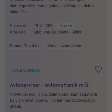
skrbnega viličarista regalnega viličarja za delo v
skladišču.
Prijave do
19. 8. 2026
Še 13 dni
Kraj dela
Ljubljana, Ljubljana - Šiška
Pance - Top d.o.o.
Vsa delovna mesta
Avtoserviser - avtomehanik m/ž
V Avtohiši Real, d.o.o. želimo strankam zagotoviti
najvišjo raven storitev in s tem tudi zadovoljstvo
strank.