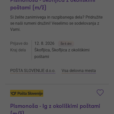
Pismonoša - Škofljica z okoliškimi
poštami (m/ž)
Si želite zanimivega in razgibanega dela? Pridružite
se naši rumeni družini! Veselimo se sodelovanja z
Vami.
Prijave do
12. 8. 2026
Še 6 dni
Kraj dela
Škofljica, Škofljica z okoliškimi
poštami
POŠTA SLOVENIJE d.o.o.
Vsa delovna mesta
Pismonoša - Ig z okoliškimi poštami
(m/ž)