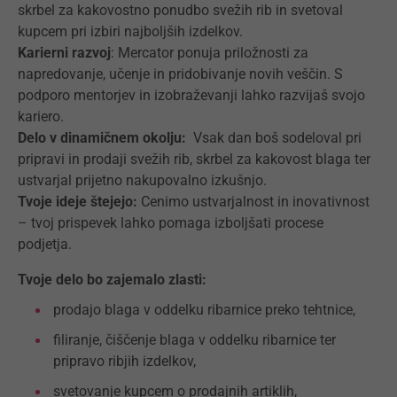
skrbel za kakovostno ponudbo svežih rib in svetoval
kupcem pri izbiri najboljših izdelkov.
Karierni razvoj
: Mercator ponuja priložnosti za
napredovanje, učenje in pridobivanje novih veščin. S
podporo mentorjev in izobraževanji lahko razvijaš svojo
kariero.
Delo v dinamičnem okolju:
Vsak dan boš sodeloval pri
pripravi in prodaji svežih rib, skrbel za kakovost blaga ter
ustvarjal prijetno nakupovalno izkušnjo.
Tvoje ideje štejejo:
Cenimo ustvarjalnost in inovativnost
– tvoj prispevek lahko pomaga izboljšati procese
podjetja.
Tvoje delo bo zajemalo zlasti:
prodajo blaga v oddelku ribarnice preko tehtnice,
filiranje, čiščenje blaga v oddelku ribarnice ter
pripravo ribjih izdelkov,
svetovanje kupcem o prodajnih artiklih,