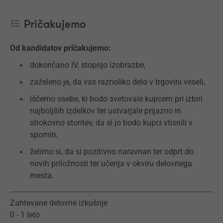
Pričakujemo
Od kandidatov pričakujemo:
dokončano IV. stopnjo izobrazbe,
zaželeno je, da vas raznoliko delo v trgovini veseli,
iščemo osebe, ki bodo svetovale kupcem pri izbiri
najboljših izdelkov ter ustvarjale prijazno in
strokovno storitev, da si jo bodo kupci vtisnili v
spomin,
želimo si, da si pozitivno naravnan ter odprt do
novih priložnosti ter učenja v okviru delovnega
mesta.
Zahtevane delovne izkušnje
0 - 1 leto