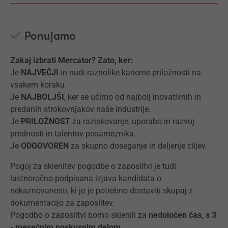
Ponujamo
Zakaj izbrati Mercator? Zato, ker:
Je
NAJVEČJI
in nudi raznolike karierne priložnosti na
vsakem koraku.
Je
NAJBOLJŠI
, ker se učimo od najbolj inovativnih in
predanih strokovnjakov naše industrije.
Je
PRILOŽNOST
za raziskovanje, uporabo in razvoj
prednosti in talentov posameznika.
Je
ODGOVOREN
za skupno doseganje in deljenje ciljev.
Pogoj za sklenitev pogodbe o zaposlitvi je tudi
lastnoročno podpisana izjava kandidata o
nekaznovanosti, ki jo je potrebno dostaviti skupaj z
dokumentacijo za zaposlitev.
Pogodbo o zaposlitvi bomo sklenili za
nedoločen čas, s 3
- mesečnim poskusnim delom.