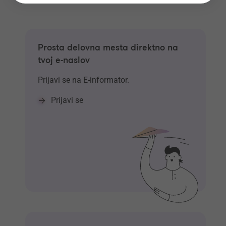
Prosta delovna mesta direktno na
tvoj e-naslov
Prijavi se na E-informator.
Prijavi se