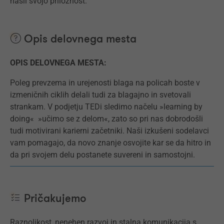
našli svojo priložnost.
Opis delovnega mesta
OPIS DELOVNEGA MESTA:
Poleg prevzema in urejenosti blaga na policah boste v
izmeničnih ciklih delali tudi za blagajno in svetovali
strankam. V podjetju TEDi sledimo načelu »learning by
doing« »učimo se z delom«, zato so pri nas dobrodošli
tudi motivirani karierni začetniki. Naši izkušeni sodelavci
vam pomagajo, da novo znanje osvojite kar se da hitro in
da pri svojem delu postanete suvereni in samostojni.
Pričakujemo
Raznolikost, nenehen razvoj in stalna komunikacija s