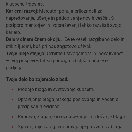
k uspehu trgovine.
Karierni razvoj
: Mercator ponuja priložnosti za
napredovanje, učenje in pridobivanje novih veščin. S
podporo mentorjev in izobraževanji lahko razvijaš svojo
kariero.
Delo v dinamičnem okolju:
Če te veseli razgibano delo in
stik z ljudmi, boš pri nas zagotovo užival.
Tvoje ideje štejejo:
Cenimo ustvarjalnost in inovativnost
– tvoj prispevek lahko pomaga izboljšati procese
podjetja.
Tvoje delo bo zajemalo zlasti:
Prodajo blaga in svetovanje kupcem.
Opravljanje blagajniškega poslovanja in vodenje
predpisanih evidenc.
Pripravo, zlaganje in označevanje in izločanje blaga.
Spremljanje zalog ter opravljanje prevzemov blaga.