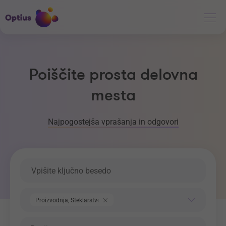
Poiščite prosta delovna
mesta
Najpogostejša vprašanja in odgovori
Ključna beseda
Področje dela
Proizvodnja, Steklarstvo
Regija