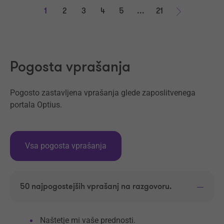
1
2
3
4
5
...
21
Naprej
Pogosta vprašanja
Pogosto zastavljena vprašanja glede zaposlitvenega
portala Optius.
Vsa pogosta vprašanja
50 najpogostejših vprašanj na razgovoru.
Naštetje mi vaše prednosti.