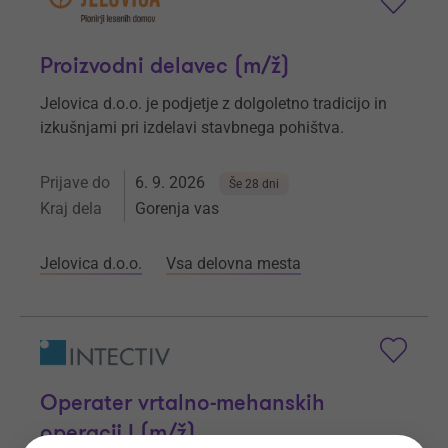
Proizvodni delavec (m/ž)
Jelovica d.o.o. je podjetje z dolgoletno tradicijo in
izkušnjami pri izdelavi stavbnega pohištva.
Prijave do
6. 9. 2026
Še 28 dni
Kraj dela
Gorenja vas
Jelovica d.o.o.
Vsa delovna mesta
Operater vrtalno-mehanskih
operacij I (m/ž)