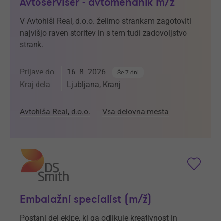
Avtoserviser - avtomehanik m/ž
V Avtohiši Real, d.o.o. želimo strankam zagotoviti
najvišjo raven storitev in s tem tudi zadovoljstvo
strank.
Prijave do
16. 8. 2026
Še 7 dni
Kraj dela
Ljubljana, Kranj
Avtohiša Real, d.o.o.
Vsa delovna mesta
Embalažni specialist (m/ž)
Postani del ekipe, ki ga odlikuje kreativnost in