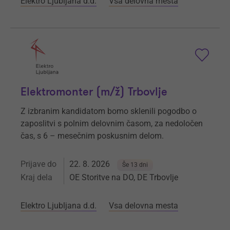
Elektro Ljubljana d.d.
Vsa delovna mesta
Elektromonter (m/ž) Trbovlje
Z izbranim kandidatom bomo sklenili pogodbo o
zaposlitvi s polnim delovnim časom, za nedoločen
čas, s 6 – mesečnim poskusnim delom.
Prijave do
22. 8. 2026
Še 13 dni
Kraj dela
OE Storitve na DO, DE Trbovlje
Elektro Ljubljana d.d.
Vsa delovna mesta