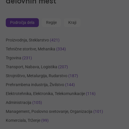
delovnih mest
Področja dela
Regije
Kraji
Proizvodnja, Steklarstvo
(421)
Tehnične storitve, Mehanika
(334)
Trgovina
(231)
Transport, Nabava, Logistika
(207)
Strojništvo, Metalurgija, Rudarstvo
(187)
Prehrambena industrija, Živilstvo
(144)
Elektrotehnika, Elektronika, Telekomunikacije
(116)
Administracija
(105)
Management, Poslovno svetovanje, Organizacija
(101)
Komerciala, Trženje
(99)