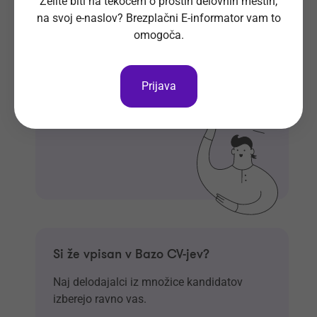
Želite biti na tekočem o prostih delovnih mestih,
tvoj e-naslov
na svoj e-naslov? Brezplačni E-informator vam to
omogoča.
Prijavi se na E-informator.
Prijavi se
Prijava
Si že vpisan v Bazo CV-jev?
Naj delodajalci iz množice kandidatov
izberejo ravno vas.