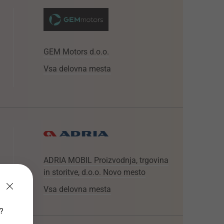
GEM Motors d.o.o.
Vsa delovna mesta
ADRIA MOBIL Proizvodnja, trgovina
in storitve, d.o.o. Novo mesto
Vsa delovna mesta
v?