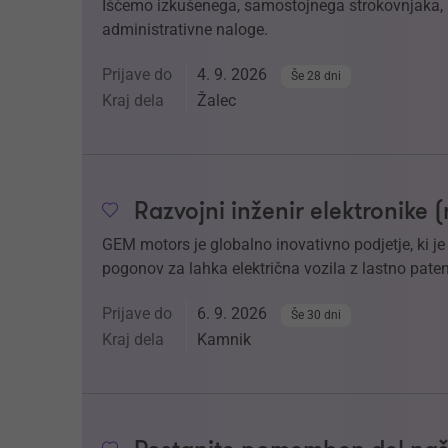
Iščemo izkušenega, samostojnega strokovnjaka, k
administrativne naloge.
Prijave do
4. 9. 2026
Še 28 dni
Kraj dela
Žalec
Razvojni inženir elektronike 
GEM motors je globalno inovativno podjetje, ki j
pogonov za lahka električna vozila z lastno paten
Prijave do
6. 9. 2026
Še 30 dni
Kraj dela
Kamnik