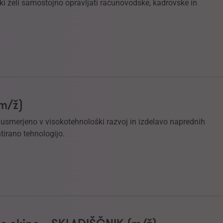
i želi samostojno opravljati računovodske, kadrovske in
(m/ž)
e usmerjeno v visokotehnološki razvoj in izdelavo naprednih
tirano tehnologijo.