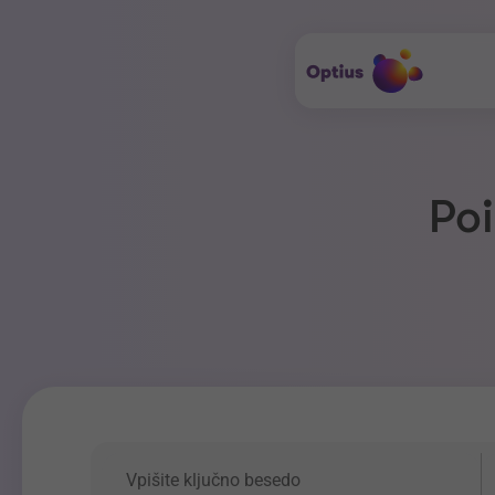
Poi
Ključna beseda
P