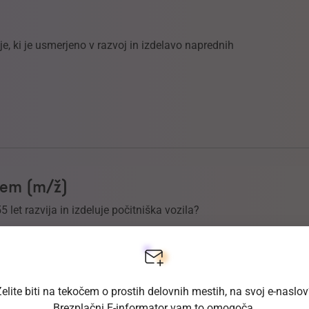
, ki je usmerjeno v razvoj in izdelavo naprednih
ljem (m/ž)
55 let razvija in izdeluje počitniška vozila?
elite biti na tekočem o prostih delovnih mestih, na svoj e-naslo
Brezplačni E-informator vam to omogoča.