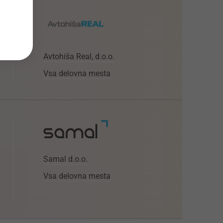
Avtohiša Real, d.o.o.
Vsa delovna mesta
Samal d.o.o.
Vsa delovna mesta