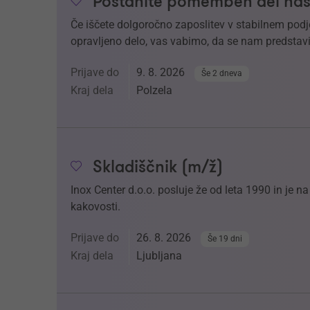
Postanite pomemben del naš
Če iščete dolgoročno zaposlitev v stabilnem podj
opravljeno delo, vas vabimo, da se nam predstavi
Prijave do
9. 8. 2026
Še 2 dneva
Kraj dela
Polzela
Skladiščnik (m/ž)
Inox Center d.o.o. posluje že od leta 1990 in je 
kakovosti.
Prijave do
26. 8. 2026
Še 19 dni
Kraj dela
Ljubljana