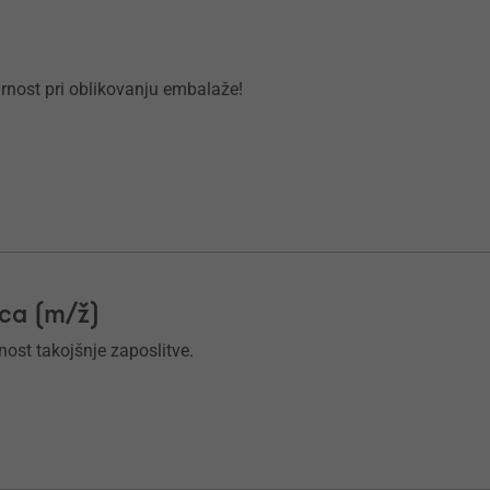
virnost pri oblikovanju embalaže!
ica (m/ž)
nost takojšnje zaposlitve.