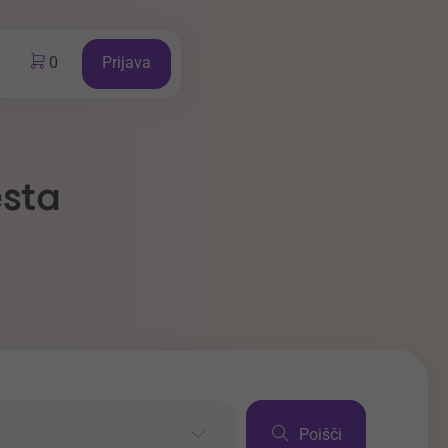
0
Prijava
esta
Poišči