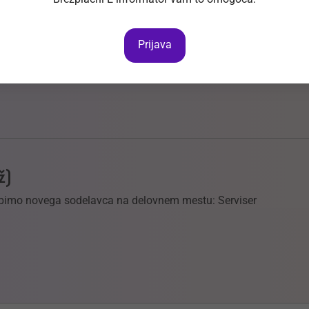
m/ž
Prijava
 najvišjo raven storitev in s tem tudi zadovoljstvo strank.
ž)
abimo novega sodelavca na delovnem mestu: Serviser