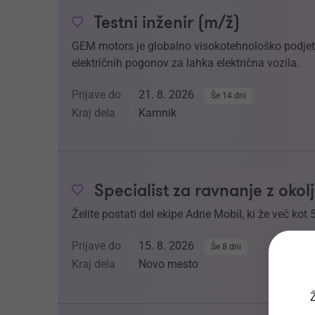
Testni inženir (m/ž)
GEM motors je globalno visokotehnološko podjetje
električnih pogonov za lahka električna vozila.
Prijave do
21. 8. 2026
Še 14 dni
Kraj dela
Kamnik
Specialist za ravnanje z oko
Želite postati del ekipe Adrie Mobil, ki že več kot 
Prijave do
15. 8. 2026
Še 8 dni
Kraj dela
Novo mesto
Ž