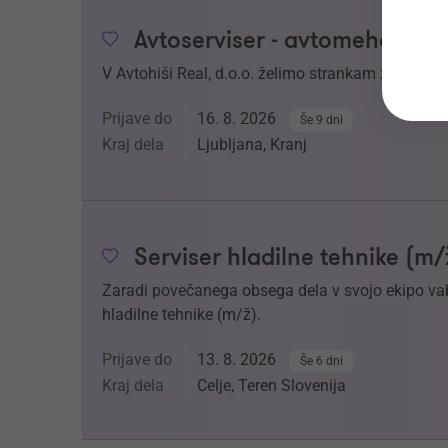
Avtoserviser - avtomehanik 
V Avtohiši Real, d.o.o. želimo strankam zagotoviti
Prijave do
16. 8. 2026
Še 9 dni
Kraj dela
Ljubljana, Kranj
Serviser hladilne tehnike (m/
Zaradi povečanega obsega dela v svojo ekipo v
hladilne tehnike (m/ž).
Prijave do
13. 8. 2026
Še 6 dni
Kraj dela
Celje, Teren Slovenija