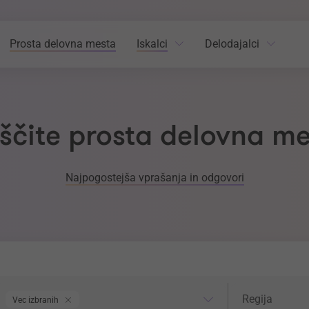
Prosta delovna mesta
Iskalci
Delodajalci
ščite prosta delovna m
Najpogostejša vprašanja in odgovori
odročje dela
Regija
Regija
Vec izbranih