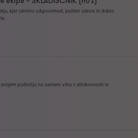
e ekipe – SKLADIŠČNIK (m/ž)
etju, kjer cenimo odgovornost, pošten odnos in dobro
te.
na svojem področju na samem vrhu v strokovnosti in