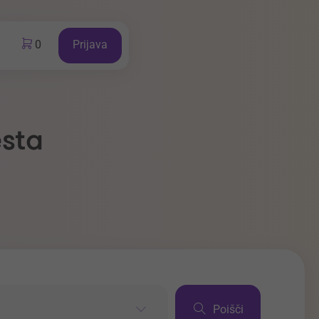
0
Prijava
esta
Poišči