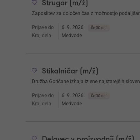
Strugar (m/ž)
Zaposlitev za določen čas z možnostjo podaljšan
Prijave do
6. 9. 2026
Še 30 dni
Kraj dela
Medvode
Stikalničar (m/ž)
Družba Goričane
izhaja iz ene najstarejših slovens
Prijave do
6. 9. 2026
Še 30 dni
Kraj dela
Medvode
Delavec v proizvodnji (m/ž)