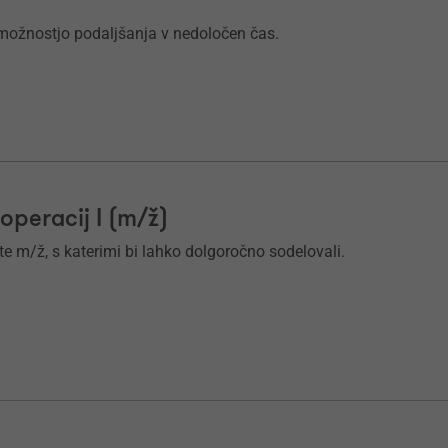
možnostjo podaljšanja v nedoločen čas.
peracij I (m/ž)
te m/ž, s katerimi bi lahko dolgoročno sodelovali.