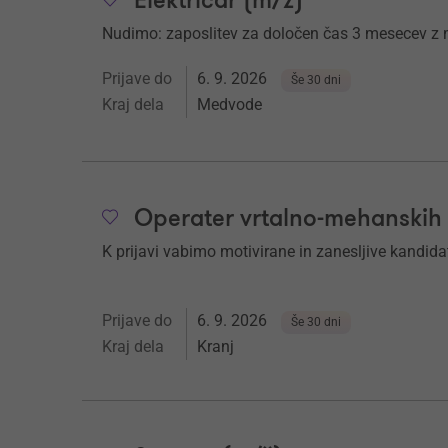
Električar (m/ž)
Nudimo: zaposlitev za določen čas 3 mesecev z 
Prijave do
6. 9. 2026
Še 30 dni
Kraj dela
Medvode
Operater vrtalno-mehanskih o
K prijavi vabimo motivirane in zanesljive kandida
Prijave do
6. 9. 2026
Še 30 dni
Kraj dela
Kranj