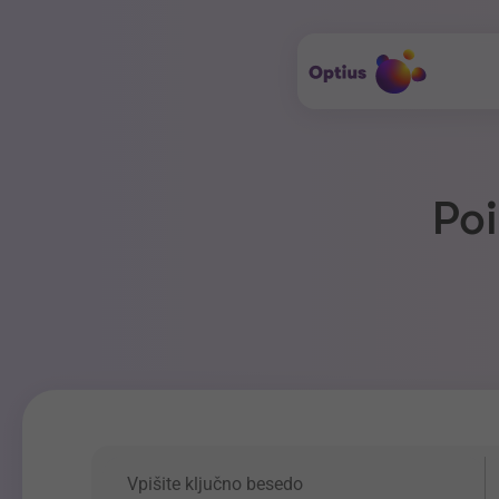
Poi
Ključna beseda
P