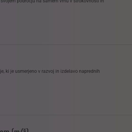
na svojem področju na samem vrhu v strokovnosti in
, ki je usmerjeno v razvoj in izdelavo naprednih
ljem (m/ž)