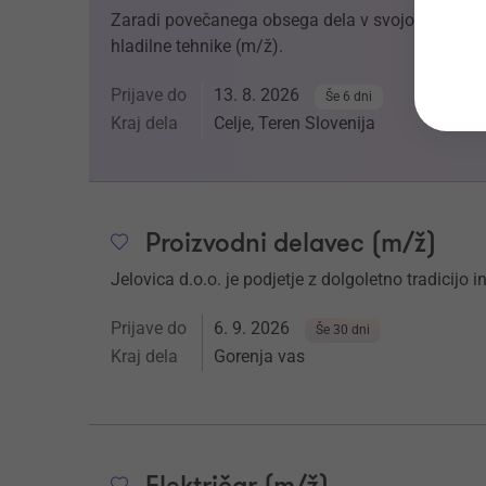
Zaradi povečanega obsega dela v svojo ekipo v
hladilne tehnike (m/ž).
Prijave do
13. 8. 2026
Še 6 dni
Kraj dela
Celje, Teren Slovenija
Proizvodni delavec (m/ž)
Jelovica d.o.o. je podjetje z dolgoletno tradicijo 
Prijave do
6. 9. 2026
Še 30 dni
Kraj dela
Gorenja vas