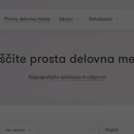
Prosta delovna mesta
Iskalci
Delodajalci
ščite prosta delovna m
Najpogostejša vprašanja in odgovori
odročje dela
Regija
Regija
Vec izbranih