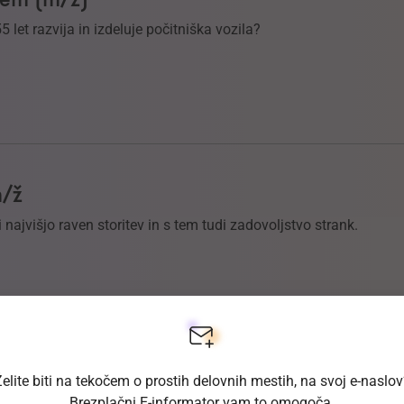
55 let razvija in izdeluje počitniška vozila?
m/ž
 najvišjo raven storitev in s tem tudi zadovoljstvo strank.
elite biti na tekočem o prostih delovnih mestih, na svoj e-naslo
ž)
Brezplačni E-informator vam to omogoča.