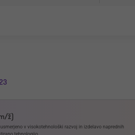
23
(m/ž)
e usmerjeno v visokotehnološki razvoj in izdelavo naprednih
tirano tehnologijo.