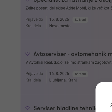
Želite postati del ekipe Adrie Mobil, ki že več kot 
Prijave do
15. 8. 2026
Še 8 dni
Kraj dela
Novo mesto
Avtoserviser - avtomehanik 
V Avtohiši Real, d.o.o. želimo strankam zagotoviti
Prijave do
16. 8. 2026
Še 9 dni
Kraj dela
Ljubljana, Kranj
Ž
Serviser hladilne tehnike (m/