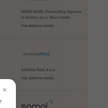
ADRIA MOBIL Proizvodnja, trgovina
in storitve, d.o.o. Novo mesto
Vsa delovna mesta
Avtohiša Real, d.o.o.
Vsa delovna mesta
v?