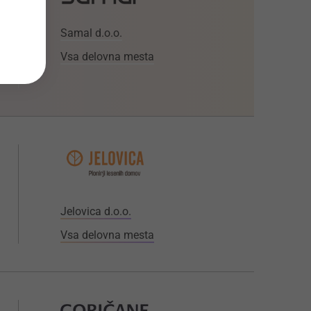
Samal d.o.o.
Vsa delovna mesta
Jelovica d.o.o.
Vsa delovna mesta