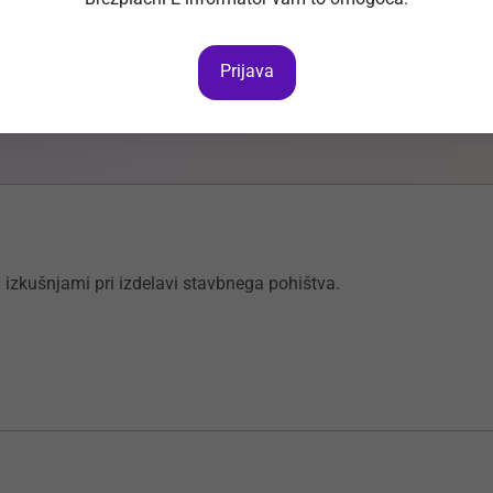
abimo novega sodelavca na delovnem mestu: Serviser
Prijava
in izkušnjami pri izdelavi stavbnega pohištva.