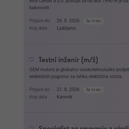
Inox Center d.o.o. posluje že od leta 1990 in je 
kakovosti.
Prijave do
26. 8. 2026
Še 19 dni
Kraj dela
Ljubljana
Testni inženir (m/ž)
GEM motors je globalno visokotehnološko podjetje
električnih pogonov za lahka električna vozila.
Prijave do
21. 8. 2026
Še 14 dni
Kraj dela
Kamnik
Specialist za ravnanje z oko