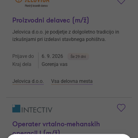
Proizvodni delavec (m/ž)
Jelovica d.o.o. je podjetje z dolgoletno tradicijo in
izkušnjami pri izdelavi stavbnega pohištva.
Prijave do
6. 9. 2026
Še 29 dni
Kraj dela
Gorenja vas
Jelovica d.o.o.
Vsa delovna mesta
Operater vrtalno-mehanskih
operacij I (m/ž)