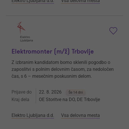
Elektro Ljubljana d.d.
Vsa delovna mesta
Elektromonter (m/ž) Trbovlje
Z izbranim kandidatom bomo sklenili pogodbo o
zaposlitvi s polnim delovnim časom, za nedoločen
čas, s 6 – mesečnim poskusnim delom.
Prijave do
22. 8. 2026
Še 14 dni
Kraj dela
OE Storitve na DO, DE Trbovlje
Elektro Ljubljana d.d.
Vsa delovna mesta