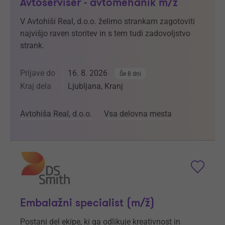
Avtoserviser - avtomehanik m/ž
V Avtohiši Real, d.o.o. želimo strankam zagotoviti
najvišjo raven storitev in s tem tudi zadovoljstvo
strank.
Prijave do
16. 8. 2026
Še 8 dni
Kraj dela
Ljubljana, Kranj
Avtohiša Real, d.o.o.
Vsa delovna mesta
Embalažni specialist (m/ž)
Postani del ekipe, ki ga odlikuje kreativnost in