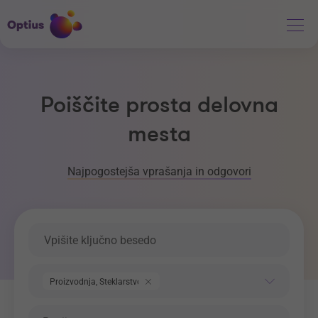
Poiščite prosta delovna
mesta
Najpogostejša vprašanja in odgovori
Ključna beseda
Področje dela
Proizvodnja, Steklarstvo
Regija