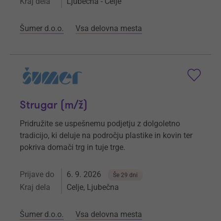
Kraj dela
Ljubečna - Celje
Šumer d.o.o.
Vsa delovna mesta
Strugar (m/ž)
Pridružite se uspešnemu podjetju z dolgoletno
tradicijo, ki deluje na področju plastike in kovin ter
pokriva domači trg in tuje trge.
Prijave do
6. 9. 2026
Še 29 dni
Kraj dela
Celje, Ljubečna
Šumer d.o.o.
Vsa delovna mesta