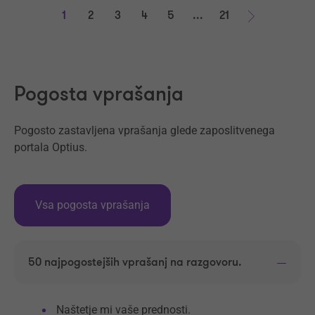
1
2
3
4
5
...
21
Naprej
Pogosta vprašanja
Pogosto zastavljena vprašanja glede zaposlitvenega
portala Optius.
Vsa pogosta vprašanja
50 najpogostejših vprašanj na razgovoru.
Naštetje mi vaše prednosti.