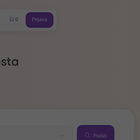
0
Prijava
esta
Poišči