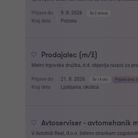
Prijave do
9. 8. 2026
Še 2 dneva
Kraj dela
Polzela
Prodajalec (m/ž)
Metro trgovska družba, d.d. objavlja razpis za p
Prijave do
21. 8. 2026
Še 14 dni
Prijava brez ž
Kraj dela
Ljubljana, okolica
Avtoserviser - avtomehanik 
V Avtohiši Real, d.o.o. želimo strankam zagotoviti