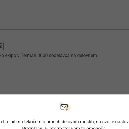
ž)
sko ekipo v Termah 3000 sodelavca na delovnem
ar) (m/ž) Dolenjske Toplice
elite biti na tekočem o prostih delovnih mestih, na svoj e-naslo
 Slorest ekipi v Dolenjskih Toplicah.
Brezplačni E-informator vam to omogoča.