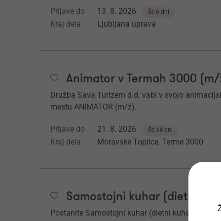
Prijave do
13. 8. 2026
Še 6 dni
Kraj dela
Ljubljana uprava
Animator v Termah 3000 (m/
Družba Sava Turizem d.d. vabi v svojo animacij
mestu ANIMATOR (m/ž).
Prijave do
21. 8. 2026
Še 14 dni
Kraj dela
Moravske Toplice, Terme 3000
Samostojni kuhar (dietni kuh
Ž
Postanite Samostojni kuhar (dietni kuhar) (m/ž) v