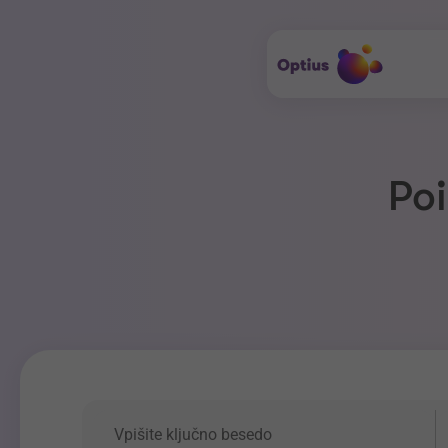
Poi
Ključna beseda
P