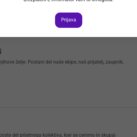
Prijava
i
ihove želje. Postani del naše ekipe, naš prijatelj, zaupnik,
 boste del prijetnega kolektiva, kjer se cenimo in skupaj