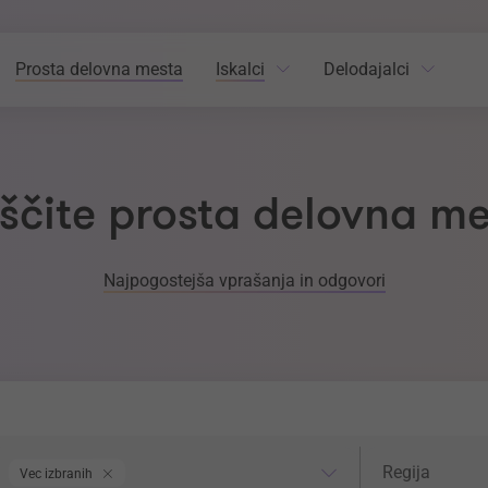
Prosta delovna mesta
Iskalci
Delodajalci
ščite prosta delovna m
Najpogostejša vprašanja in odgovori
odročje dela
Regija
Regija
Vec izbranih