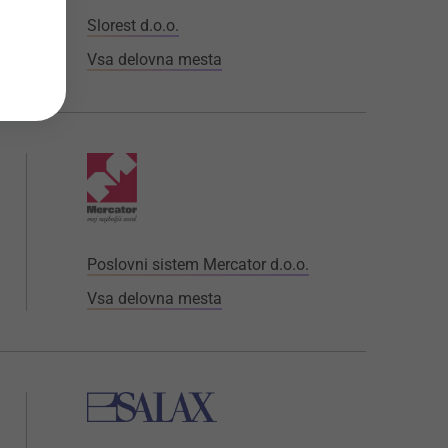
Slorest d.o.o.
Vsa delovna mesta
Poslovni sistem Mercator d.o.o.
Vsa delovna mesta