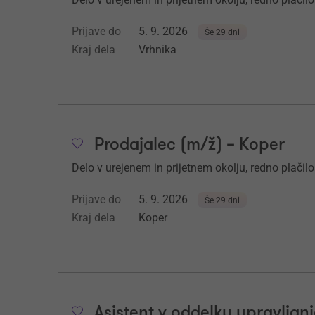
Prijave do
5. 9. 2026
Še 29 dni
Kraj dela
Vrhnika
Prodajalec (m/ž) – Koper
Delo v urejenem in prijetnem okolju, redno plačilo
Prijave do
5. 9. 2026
Še 29 dni
Kraj dela
Koper
Asistent v oddelku upravljan