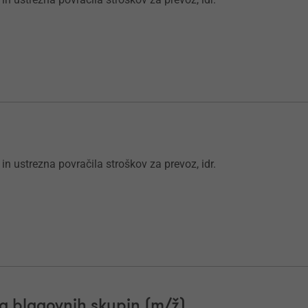
 in ustrezna povračila stroškov za prevoz, idr.
ja blagovnih skupin (m/ž)