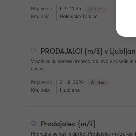
Prijave do
6. 9. 2026
Še 30 dni
Kraj dela
Dolenjske Toplice
PRODAJALCI (m/ž) v Ljubljan
V naši veliki soseski imamo radi svoje sosede in nj
sosed.
Prijave do
21. 8. 2026
Še 14 dni
Kraj dela
Ljubljana
Prodajalec (m/ž)
Pridružite se naši ekipi kot Prodajalec (m/ž), kjer