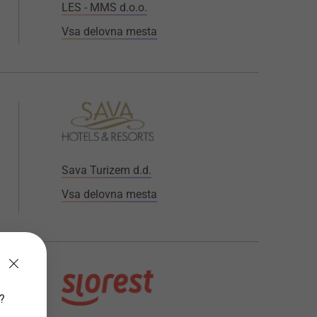
LES - MMS d.o.o.
Vsa delovna mesta
Sava Turizem d.d.
Vsa delovna mesta
v?