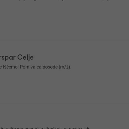
rspar Celje
lje iščemo: Pomivalca posode (m/ž).
 in ustrezna povračila stroškov za prevoz, idr.