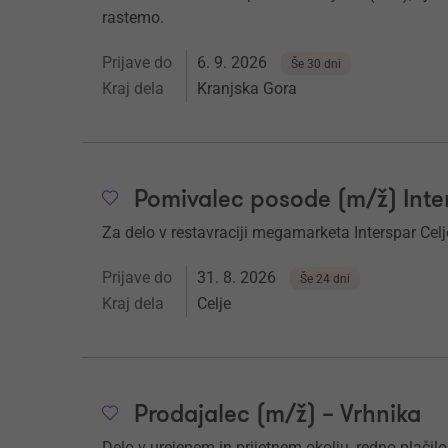
rastemo.
Prijave do
6. 9. 2026
Še 30 dni
Kraj dela
Kranjska Gora
Pomivalec posode (m/ž) Inte
Za delo v restavraciji megamarketa Interspar Ce
Prijave do
31. 8. 2026
Še 24 dni
Kraj dela
Celje
Prodajalec (m/ž) – Vrhnika
Delo v urejenem in prijetnem okolju, redno plačilo