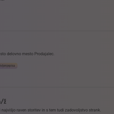
rosto delovno mesto Prodajalec.
ivljenjepisa
m/ž
 najvišjo raven storitev in s tem tudi zadovoljstvo strank.