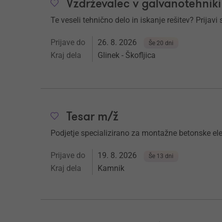
Vzdrževalec v galvanotehniki 
Te veseli tehnično delo in iskanje rešitev? Prijavi 
Prijave do
26. 8. 2026
Še 20 dni
Kraj dela
Glinek - Škofljica
Tesar m/ž
Podjetje specializirano za montažne betonske el
Prijave do
19. 8. 2026
Še 13 dni
Kraj dela
Kamnik