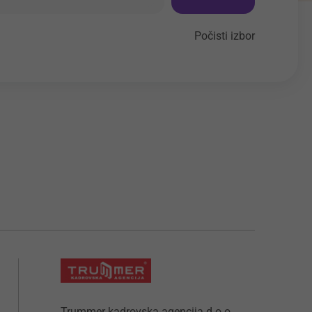
Počisti izbor
Trummer kadrovska agencija d.o.o.