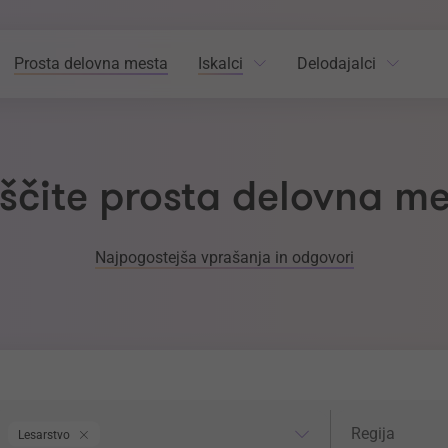
Prosta delovna mesta
Iskalci
Delodajalci
ščite prosta delovna m
Najpogostejša vprašanja in odgovori
odročje dela
Regija
Regija
Lesarstvo