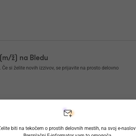
 (m/ž) na Bledu
e si želite novih izzivov, se prijavite na prosto delovno
elite biti na tekočem o prostih delovnih mestih, na svoj e-naslo
st za tehnologijo KDT (m/ž)
Brezplačni E-informator vam to omogoča.