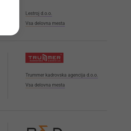
Lestroj d.o.o.
Vsa delovna mesta
Trummer kadrovska agencija d.o.o.
Vsa delovna mesta