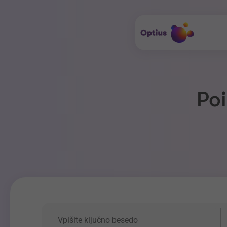
Poi
Ključna beseda
P