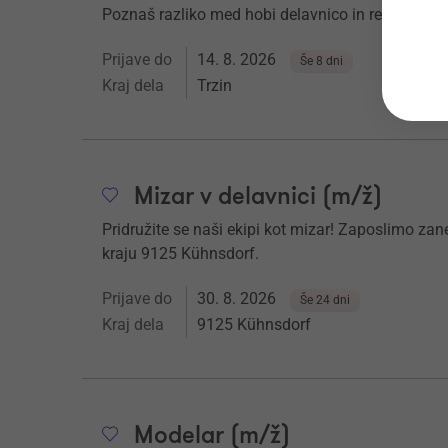
Poznaš razliko med hobi delavnico in resno, opr
Prijave do
14. 8. 2026
Še 8 dni
Kraj dela
Trzin
Mizar v delavnici (m/ž)
Pridružite se naši ekipi kot mizar! Zaposlimo zane
kraju 9125 Kühnsdorf.
Prijave do
30. 8. 2026
Še 24 dni
Kraj dela
9125 Kühnsdorf
Modelar (m/ž)