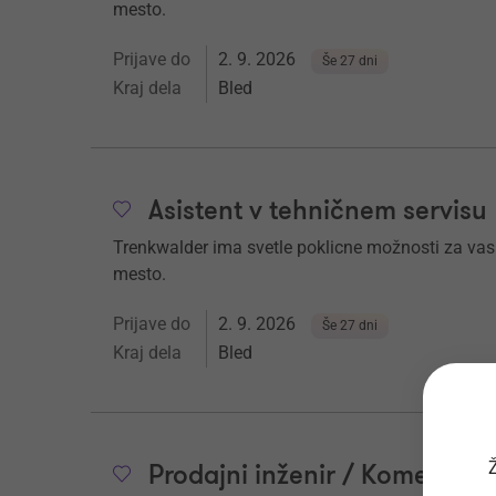
mesto.
Prijave do
2. 9. 2026
Še 27 dni
Kraj dela
Bled
Asistent v tehničnem servisu
Trenkwalder ima svetle poklicne možnosti za vas. Č
mesto.
Prijave do
2. 9. 2026
Še 27 dni
Kraj dela
Bled
Ž
Prodajni inženir / Komerciali