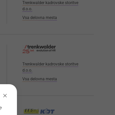
Trenkwalder kadrovske storitve
d.o.o.
Vsa delovna mesta
Trenkwalder kadrovske storitve
d.o.o.
Vsa delovna mesta
v?