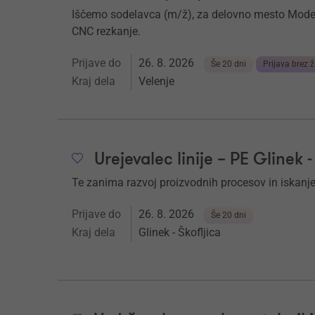
Iščemo sodelavca (m/ž), za delovno mesto Modela
CNC rezkanje.
Prijave do
26. 8. 2026
Še 20 dni
Prijava brez ž
Kraj dela
Velenje
Urejevalec linije – PE Glinek -
Te zanima razvoj proizvodnih procesov in iskanje 
Prijave do
26. 8. 2026
Še 20 dni
Kraj dela
Glinek - Škofljica