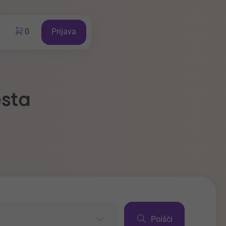
0
Prijava
esta
Poišči