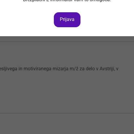
emljeno proizvodnjo pohištva?
Prijava
sljivega in motiviranega mizarja m/ž za delo v Avstriji, v