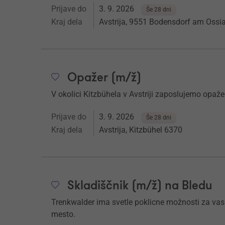
Prijave do
3. 9. 2026
Še 28 dni
Kraj dela
Avstrija, 9551 Bodensdorf am Ossi
Opažer (m/ž)
V okolici Kitzbühela v Avstriji zaposlujemo opažer
Prijave do
3. 9. 2026
Še 28 dni
Kraj dela
Avstrija, Kitzbühel 6370
Skladiščnik (m/ž) na Bledu
Trenkwalder ima svetle poklicne možnosti za vas. Č
mesto.