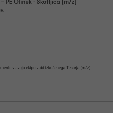
– PE Glinek - Škofljica (m/ž)
se.
emente v svojo ekipo vabi izkušenega Tesarja (m/ž).