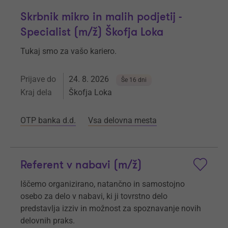
Skrbnik mikro in malih podjetij -
Specialist (m/ž) Škofja Loka
Tukaj smo za vašo kariero.
Prijave do
24. 8. 2026
Še 16 dni
Kraj dela
Škofja Loka
OTP banka d.d.
Vsa delovna mesta
Referent v nabavi (m/ž)
Iščemo organizirano, natančno in samostojno
osebo za delo v nabavi, ki ji tovrstno delo
predstavlja izziv in možnost za spoznavanje novih
delovnih praks.