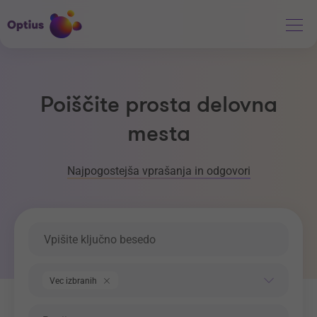
Poiščite prosta delovna
mesta
Najpogostejša vprašanja in odgovori
Ključna beseda
Področje dela
Vec izbranih
Regija