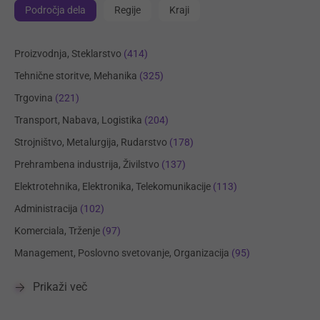
Področja dela
Regije
Kraji
Proizvodnja, Steklarstvo
(414)
Tehnične storitve, Mehanika
(325)
Trgovina
(221)
Transport, Nabava, Logistika
(204)
Strojništvo, Metalurgija, Rudarstvo
(178)
Prehrambena industrija, Živilstvo
(137)
Elektrotehnika, Elektronika, Telekomunikacije
(113)
Administracija
(102)
Komerciala, Trženje
(97)
Management, Poslovno svetovanje, Organizacija
(95)
Prikaži več