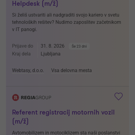
Helpdesk (m/ž)
Si želiš ustvariti ali nadgraditi svojo kariero v svetu
tehnoloških rešitev? Nudimo zaposlitev začetnikom
v IT panogi.
Prijave do
31. 8. 2026
Še 23 dni
Kraj dela
Ljubljana
Webtasy, d.o.o.
Vsa delovna mesta
Referent registracij motornih vozil
(m/ž)
Avtomobilizem in motociklizem sta naši poslanstvi