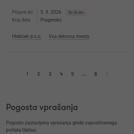
Prijave do
5. 9. 2026
Še 28 dni
Kraj dela
Pragersko
Hlebček d.o.o.
Vsa delovna mesta
1
2
3
4
5
...
8
Naprej
Pogosta vprašanja
Pogosto zastavljena vprašanja glede zaposlitvenega
portala Optius.