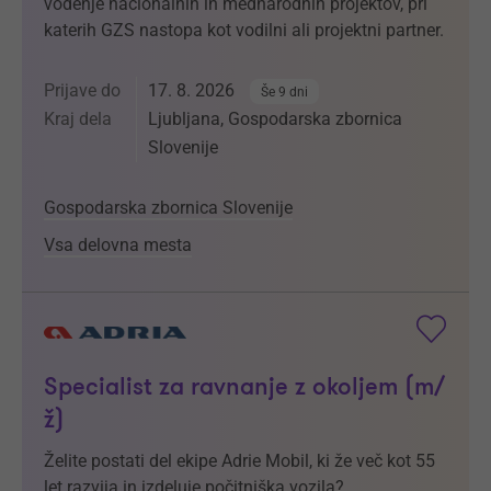
vodenje nacionalnih in mednarodnih projektov, pri
katerih GZS nastopa kot vodilni ali projektni partner.
Prijave do
17. 8. 2026
Še 9 dni
Kraj dela
Ljubljana, Gospodarska zbornica
Slovenije
Gospodarska zbornica Slovenije
Vsa delovna mesta
Specialist za ravnanje z okoljem (m/
ž)
Želite postati del ekipe Adrie Mobil, ki že več kot 55
let razvija in izdeluje počitniška vozila?