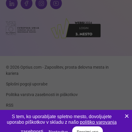
© 2026 Optius.com - Zaposlitev, prosta delovna mesta in
kariera
Splošni pogoji uporabe
Politika varstva zasebnosti in piškotkov
RSS
Piškotki
S tem, ko uporabljate spletno mesto, dovoljujete
uporabo piškotkov v skladu z našo
politiko varovanja
Produkcija:
Innovatif
zasebnosti
.
Nastavitve
Sprejmi vse