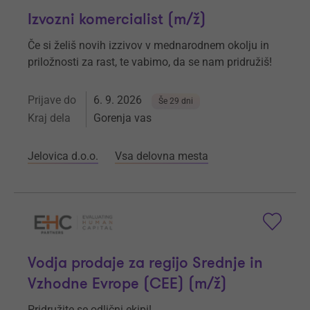
Izvozni komercialist (m/ž)
Če si želiš novih izzivov v mednarodnem okolju in
priložnosti za rast, te vabimo, da se nam pridružiš!
Prijave do
6. 9. 2026
Še 29 dni
Kraj dela
Gorenja vas
Jelovica d.o.o.
Vsa delovna mesta
Vodja prodaje za regijo Srednje in
Vzhodne Evrope (CEE) (m/ž)
Pridružite se odlični ekipi!