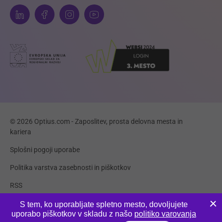
© 2026 Optius.com - Zaposlitev, prosta delovna mesta in
kariera
Splošni pogoji uporabe
Politika varstva zasebnosti in piškotkov
RSS
Piškotki
S tem, ko uporabljate spletno mesto, dovoljujete
uporabo piškotkov v skladu z našo
politiko varovanja