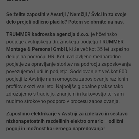
Se želite zaposliti v Avstriji / Nemčiji / Švici in za svoje
delo prejeti odlično plačilo? Potem se obrnite na nas.
TRUMMER kadrovska agencija d.o.o.
je hčerinsko
podjetje avstrijskega družinskega podjetja
TRUMMER
Montage & Personal GmbH
, ki že več kot 35 let uspešno
deluje na področju HR. Kot uveljavljeno mednarodno
podjetje za opravljanje storitev na področju zaposlovanja
povezujemo ljudi in podjetja. Sodelovanje z več kot 800
podjetji iz Avstrije nam omogoča zaposlovanje različnih
profilov skozi vse leto. Najboljše globalne prakse tako
združujemo s tradicijo, znanjem in kakovostjo ter vam
nudimo strokovno podporo v procesu zaposlovanja.
Zaposlimo elektrikarje v Avstriji za izdelavo in sestavo
nizkonapetostnih razdelilnih elektro omaric – odlični
pogoji in možnost kariernega napredovanja!