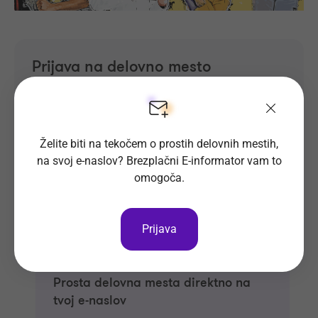
Prijava na delovno mesto
Oglas ni več objavljen.
Želite biti na tekočem o prostih delovnih mestih,
na svoj e-naslov? Brezplačni E-informator vam to
omogoča.
Prijava
Prosta delovna mesta direktno na
tvoj e-naslov