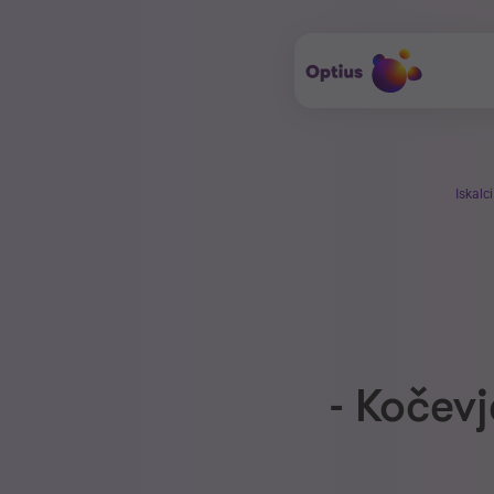
Iskalc
- Kočev