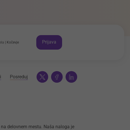
Prijava
ela
Kočevje
i
Posreduj
Twitter
Facebook
Linkedin
no na delovnem mestu. Naša naloga je