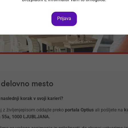
Prijava
a delovno mesto
 naslednji korak v svoji karieri?
j z življenjepisom oddajte preko
portala Optius
ali pošljete na
k
va 55a, 1000 LJUBLJANA.