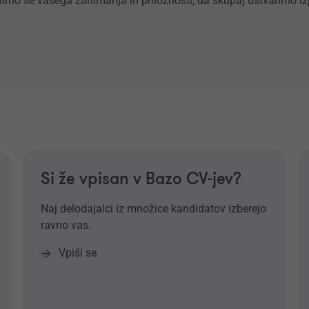
elimo se vašega zanimanja in priložnosti, da skupaj ustvarimo iz
Si že vpisan v Bazo CV-jev?
Naj delodajalci iz množice kandidatov izberejo
ravno vas.
Vpiši se