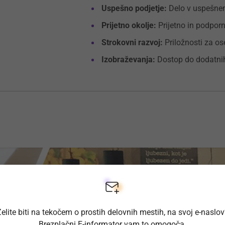
Uspešno podjetje:
Delo v uspešnem
Prijetno okolje:
Prijetno in podpor
Strokovni razvoj:
Priložnosti za ose
Izobraževanja:
Dostop do dodatnih
elite biti na tekočem o prostih delovnih mestih, na svoj e-naslo
Brezplačni E-informator vam to omogoča.