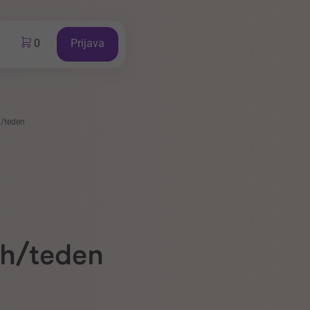
0
Prijava
h/teden
0h/teden