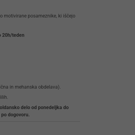
o motivirane posameznike, ki iščejo
o 20h/teden
mična in mehanska obdelava).
lih.
oldansko delo od ponedeljka do
e po dogovoru.