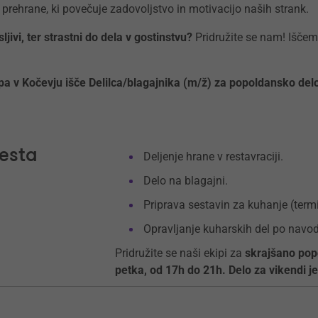
 prehrane, ki povečuje zadovoljstvo in motivacijo naših strank.
jivi, ter strastni do dela v gostinstvu?
Pridružite se nam! Iščem
ipa v Kočevju išče Delilca/blagajnika (m/ž) za popoldansko del
esta
Deljenje hrane v restavraciji.
Delo na blagajni.
Priprava sestavin za kuhanje (ter
Opravljanje kuharskih del po navodi
Pridružite se naši ekipi za
skrajšano pop
petka, od 17h do 21h. Delo za vikendi j