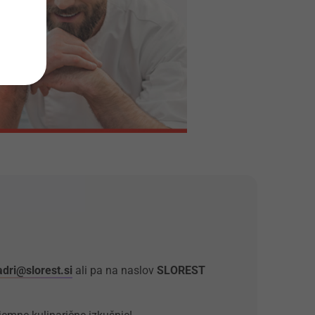
adri@slorest.si
ali pa na naslov
SLOREST