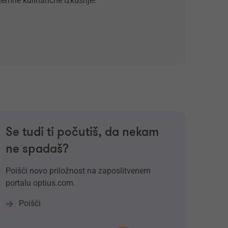
jemne kulinarične izkušnje!
Se tudi ti počutiš, da nekam
ne spadaš?
Poišči novo priložnost na zaposlitvenem
portalu optius.com.
Poišči