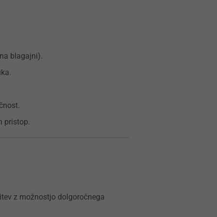
na blagajni).
ika.
čnost.
n pristop.
tev z možnostjo dolgoročnega