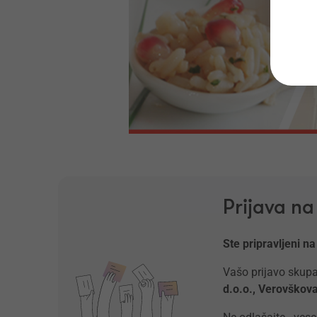
Prijava n
Ste pripravljeni na
Vašo prijavo skupa
d.o.o., Verovško