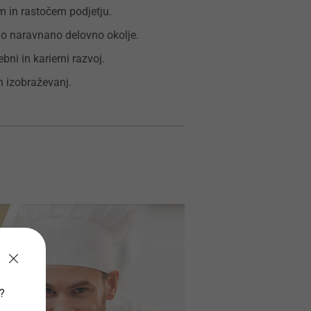
 in rastočem podjetju.
no naravnano delovno okolje.
bni in karierni razvoj.
 izobraževanj.
v?