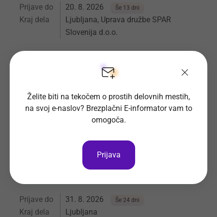
Prijave do
20. 8. 2026
Še 13 dni
Kraj dela
Ljubljana, Uprava družbe SPAR
Slovenija d.o.o.
Spar Slovenija d.o.o.
Vsa delovna mesta
Želite biti na tekočem o prostih delovnih mestih,
na svoj e-naslov? Brezplačni E-informator vam to
omogoča.
Blagajnik-Prodajalec na oddelku TO-
GO (m/ž) Interspar Citypark
Prijava
Za delo v megamarketu Interspar Citypark iščemo:
Blagajnik-prodajalec na oddelku TO-GO (m/ž).
Prijave do
31. 8. 2026
Še 24 dni
Kraj dela
Ljubljana