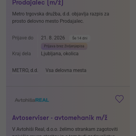
Prodajalec (m/ž)
Metro trgovska družba, d.d. objavlja razpis za
prosto delovno mesto Prodajalec.
Prijave do
21. 8. 2026
Še 14 dni
Prijava brez življenjepisa
Kraj dela
Ljubljana, okolica
METRO, d.d.
Vsa delovna mesta
Avtoserviser - avtomehanik m/ž
V Avtohiši Real, d.o.o. želimo strankam zagotoviti