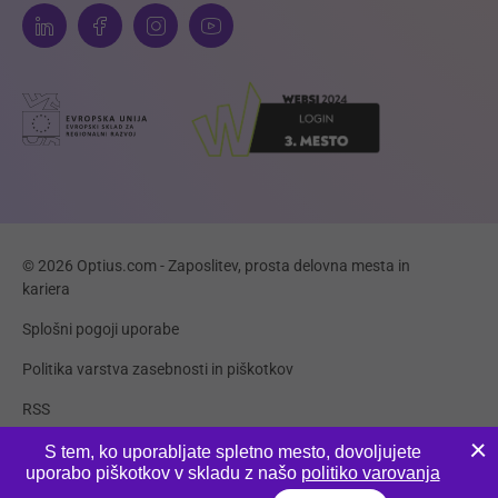
© 2026 Optius.com - Zaposlitev, prosta delovna mesta in
kariera
Splošni pogoji uporabe
Politika varstva zasebnosti in piškotkov
RSS
Piškotki
S tem, ko uporabljate spletno mesto, dovoljujete
uporabo piškotkov v skladu z našo
politiko varovanja
Produkcija:
Innovatif