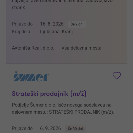
najvišjo raven storitev in s tem tudi zadovoljstvo
strank.
Prijave do
16. 8. 2026
Še 9 dni
Kraj dela
Ljubljana, Kranj
Avtohiša Real, d.o.o.
Vsa delovna mesta
Strateški prodajnik (m/ž)
Podjetje Šumer d.o.o. išče novega sodelavca na
delovnem mestu: STRATEŠKI PRODAJNIK (m/ž).
Prijave do
6. 9. 2026
Še 30 dni