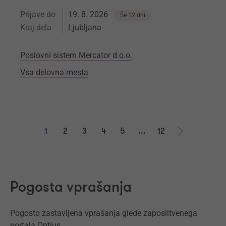
Prijave do
19. 8. 2026
Še 12 dni
Kraj dela
Ljubljana
Poslovni sistem Mercator d.o.o.
Vsa delovna mesta
1
2
3
4
5
...
12
Naprej
Pogosta vprašanja
Pogosto zastavljena vprašanja glede zaposlitvenega
portala Optius.