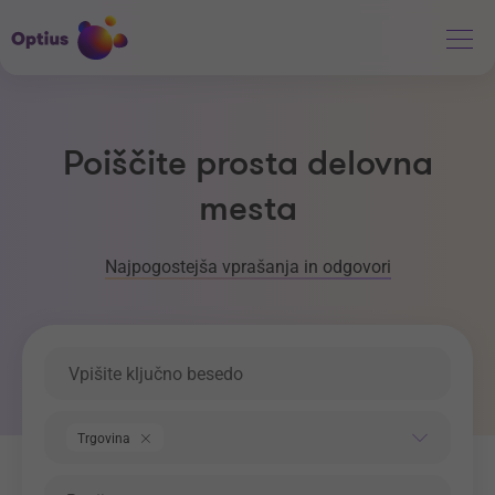
Poiščite prosta delovna
mesta
Najpogostejša vprašanja in odgovori
Ključna beseda
Področje dela
Trgovina
Regija