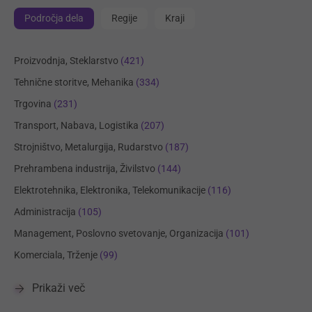
Področja dela
Regije
Kraji
Proizvodnja, Steklarstvo
(421)
Tehnične storitve, Mehanika
(334)
Trgovina
(231)
Transport, Nabava, Logistika
(207)
Strojništvo, Metalurgija, Rudarstvo
(187)
Prehrambena industrija, Živilstvo
(144)
Elektrotehnika, Elektronika, Telekomunikacije
(116)
Administracija
(105)
Management, Poslovno svetovanje, Organizacija
(101)
Komerciala, Trženje
(99)
Prikaži več