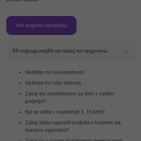
Vsa pogosta vprašanja
50 najpogostejših vprašanj na razgovoru.
Naštetje mi vaše prednosti.
Naštejte mi vaše slabosti.
Zakaj ste zainteresirani za delo v našem
podjetju?
Kje se vidite v naslednjih 5, 10 letih?
Zakaj želite zapustiti podjetje v katerem ste
trenutno zaposleni?
Zakaj so v vašem življenjepisu premori med