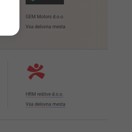
GEM Motors d.o.o.
Vsa delovna mesta
HRM rešitve d.o.o.
Vsa delovna mesta