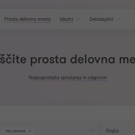
Prosta delovna mesta
Iskalci
Delodajalci
ščite prosta delovna m
Najpogostejša vprašanja in odgovori
odročje dela
Regija
Regija
Vec izbranih