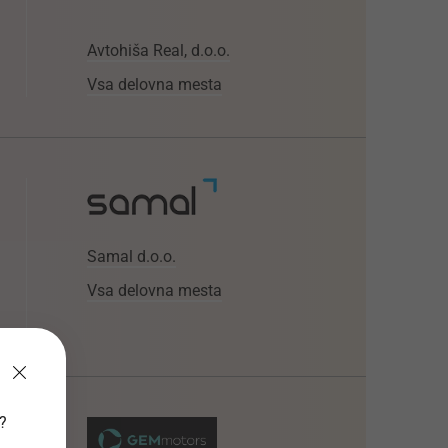
Avtohiša Real, d.o.o.
Vsa delovna mesta
Samal d.o.o.
Vsa delovna mesta
v?