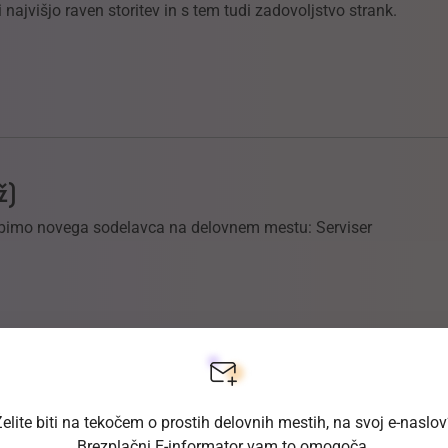
 najvišjo raven storitev in s tem tudi zadovoljstvo strank.
ž)
abimo novega sodelavca na delovnem mestu: Serviser
elite biti na tekočem o prostih delovnih mestih, na svoj e-naslo
(m/ž)
Brezplačni E-informator vam to omogoča.