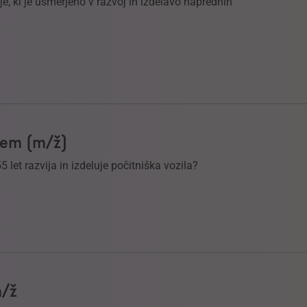
, ki je usmerjeno v razvoj in izdelavo naprednih
ljem (m/ž)
55 let razvija in izdeluje počitniška vozila?
m/ž