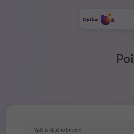
Poi
Ključna beseda
P