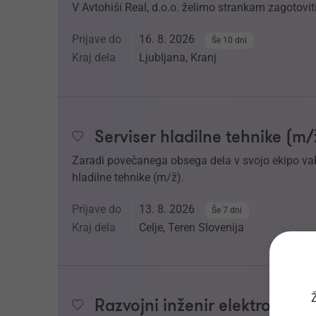
V Avtohiši Real, d.o.o. želimo strankam zagotoviti
Prijave do
16. 8. 2026
Še 10 dni
Kraj dela
Ljubljana, Kranj
Serviser hladilne tehnike (m/
Zaradi povečanega obsega dela v svojo ekipo v
hladilne tehnike (m/ž).
Prijave do
13. 8. 2026
Še 7 dni
Kraj dela
Celje, Teren Slovenija
Ž
Razvojni inženir elektronike 