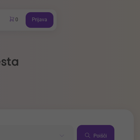
0
Prijava
esta
Poišči