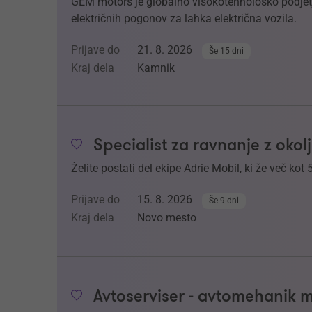
GEM motors je globalno visokotehnološko podjetje
električnih pogonov za lahka električna vozila.
Prijave do
21. 8. 2026
Še 15 dni
Kraj dela
Kamnik
Specialist za ravnanje z oko
Želite postati del ekipe Adrie Mobil, ki že več kot 
Prijave do
15. 8. 2026
Še 9 dni
Kraj dela
Novo mesto
Avtoserviser - avtomehanik 