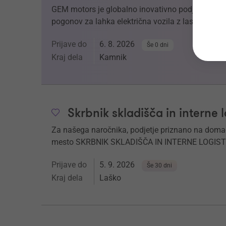
GEM motors je globalno inovativno podjetje, ki j
pogonov za lahka električna vozila z lastno paten
Prijave do
6. 8. 2026
Še 0 dni
Kraj dela
Kamnik
Skrbnik skladišča in interne l
Za našega naročnika, podjetje priznano na dom
mesto SKRBNIK SKLADIŠČA IN INTERNE LOGISTI
Prijave do
5. 9. 2026
Še 30 dni
Kraj dela
Laško