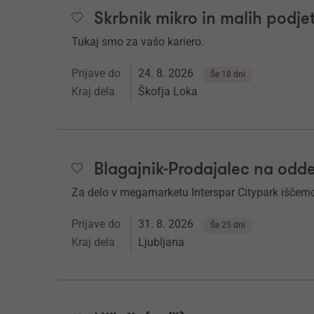
Skrbnik mikro in malih podjeti
Tukaj smo za vašo kariero.
Prijave do
24. 8. 2026
Še 18 dni
Kraj dela
Škofja Loka
Blagajnik-Prodajalec na odd
Za delo v megamarketu Interspar Citypark iščemo
Prijave do
31. 8. 2026
Še 25 dni
Kraj dela
Ljubljana