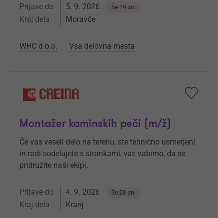
Prijave do
5. 9. 2026
Še 29 dni
Kraj dela
Moravče
WHC d.o.o.
Vsa delovna mesta
Montažer kaminskih peči (m/ž)
Če vas veseli delo na terenu, ste tehnično usmerjeni
in radi sodelujete s strankami, vas vabimo, da se
pridružite naši ekipi.
Prijave do
4. 9. 2026
Še 28 dni
Kraj dela
Kranj