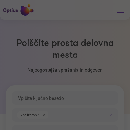
Poiščite prosta delovna
mesta
Najpogostejša vprašanja in odgovori
Ključna beseda
Področje dela
Vec izbranih
Regija