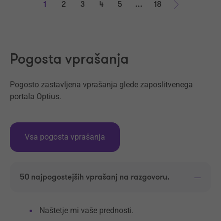
1
2
3
4
5
...
18
Naprej
Pogosta vprašanja
Pogosto zastavljena vprašanja glede zaposlitvenega
portala Optius.
Vsa pogosta vprašanja
50 najpogostejših vprašanj na razgovoru.
Naštetje mi vaše prednosti.