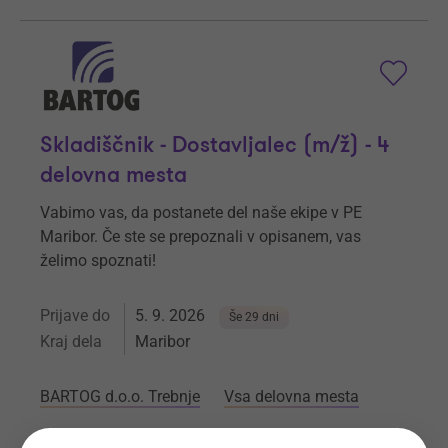
Skladiščnik - Dostavljalec (m/ž) - 4
delovna mesta
Vabimo vas, da postanete del naše ekipe v PE
Maribor. Če ste se prepoznali v opisanem, vas
želimo spoznati!
Prijave do
5. 9. 2026
Še 29 dni
Kraj dela
Maribor
BARTOG d.o.o. Trebnje
Vsa delovna mesta