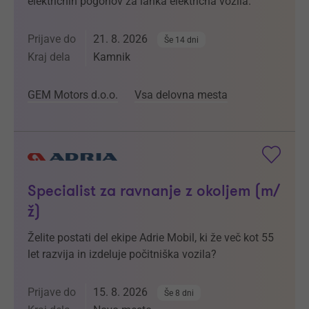
električnih pogonov za lahka električna vozila.
Prijave do
21. 8. 2026
Še 14 dni
Kraj dela
Kamnik
GEM Motors d.o.o.
Vsa delovna mesta
Specialist za ravnanje z okoljem (m/
ž)
Želite postati del ekipe Adrie Mobil, ki že več kot 55
let razvija in izdeluje počitniška vozila?
Prijave do
15. 8. 2026
Še 8 dni