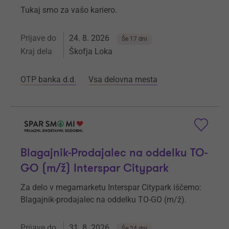
Tukaj smo za vašo kariero.
Prijave do
24. 8. 2026
Še 17 dni
Kraj dela
Škofja Loka
OTP banka d.d.
Vsa delovna mesta
Blagajnik-Prodajalec na oddelku TO-
GO (m/ž) Interspar Citypark
Za delo v megamarketu Interspar Citypark iščemo:
Blagajnik-prodajalec na oddelku TO-GO (m/ž).
Prijave do
31. 8. 2026
Še 24 dni