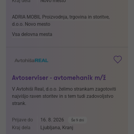
Kraj dela
Novo mesto
ADRIA MOBIL Proizvodnja, trgovina in storitve,
d.o.o. Novo mesto
Vsa delovna mesta
Avtoserviser - avtomehanik m/ž
V Avtohiši Real, d.o.o. želimo strankam zagotoviti
najvišjo raven storitev in s tem tudi zadovoljstvo
strank.
Prijave do
16. 8. 2026
Še 9 dni
Kraj dela
Ljubljana, Kranj