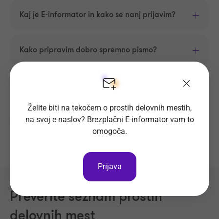
Kaj je E-informator in kako se nanj prijavim?
Kako pripravim dobro spremno pismo?
Kako napisati odpoved?
Želite biti na tekočem o prostih delovnih mestih,
na svoj e-naslov? Brezplačni E-informator vam to
Prikaži več
omogoča.
Prijava
Preverite seznam prostih
delovnih mest