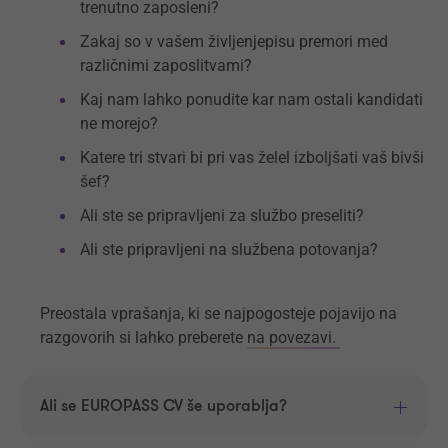
trenutno zaposleni?
Zakaj so v vašem življenjepisu premori med
različnimi zaposlitvami?
Kaj nam lahko ponudite kar nam ostali kandidati
ne morejo?
Katere tri stvari bi pri vas želel izboljšati vaš bivši
šef?
Ali ste se pripravljeni za službo preseliti?
Ali ste pripravljeni na službena potovanja?
Preostala vprašanja, ki se najpogosteje pojavijo na
razgovorih si lahko preberete
na povezavi.
Ali se EUROPASS CV še uporablja?