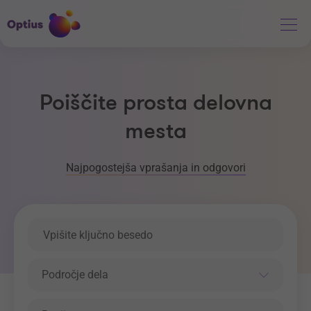
Poiščite prosta delovna
mesta
Najpogostejša vprašanja in odgovori
Ključna beseda
Področje dela
Področje dela
Regija