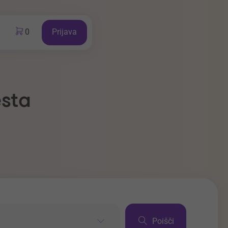
0
Prijava
esta
Poišči