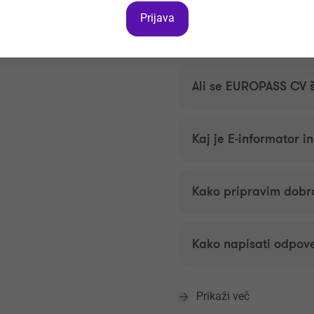
Prijava
Preostala vprašanja, ki 
preberete
na povezavi.
Ali se EUROPASS CV 
Kaj je E-informator i
Kako pripravim dobr
Kako napisati odpov
Prikaži več