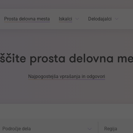
Prosta delovna mesta
Iskalci
Delodajalci
ščite prosta delovna m
Najpogostejša vprašanja in odgovori
odročje dela
Regija
Področje dela
Regija