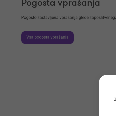
Pogosta vprašanja
Pogosto zastavljena vprašanja glede zaposlitvenega
Vsa pogosta vprašanja
Ž