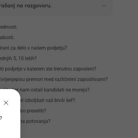
rašanj na razgovoru.
rednosti.
abosti.
irani za delo v našem podjetju?
ednjih 5, 10 letih?
iti podjetje v katerem ste trenutno zaposleni?
ivljenjepisu premori med različnimi zaposlitvami?
dite kar nam ostali kandidati ne morejo?
pri vas želel izboljšati vaš bivši šef?
eni za službo preseliti?
v?
i na službena potovanja?