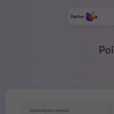
Poi
Ključna beseda
P