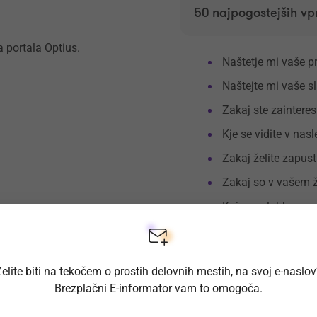
50 najpogostejših vp
 portala Optius.
Naštetje mi vaše p
Naštejte mi vaše sl
Zakaj ste zainteres
Kje se vidite v nasl
Zakaj želite zapust
Zakaj so v vašem ž
Kaj nam lahko ponu
Katere tri stvari bi 
Ali ste se pripravlj
elite biti na tekočem o prostih delovnih mestih, na svoj e-naslo
Ali ste pripravljen
Brezplačni E-informator vam to omogoča.