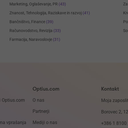
Marketing, Oglaševanje, PR
(43)
Za
Znanost, Tehnologija, Raziskave in razvoj
(41)
Kr
Bančništvo, Finance
(39)
Po
Računovodstvo, Revizija
(33)
So
Farmacija, Naravoslovje
(31)
Optius.com
Kontakt
i Optius.com
O nas
Moja zaposlit
Partnerji
Borovec 2, 1
ena vprašanja
Mediji o nas
+386 1 8100