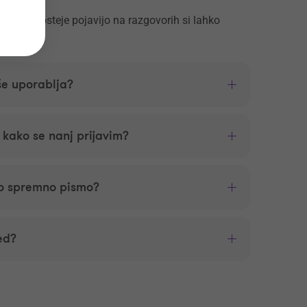
se najpogosteje pojavijo na razgovorih si lahko
še uporablja?
n kako se nanj prijavim?
o spremno pismo?
ed?