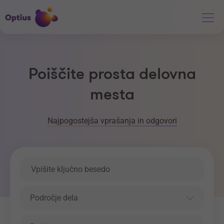
Poiščite prosta delovna
mesta
Najpogostejša vprašanja in odgovori
Ključna beseda
Področje dela
Področje dela
Regija