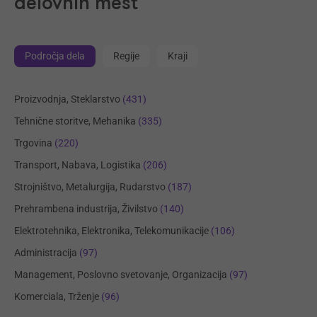
delovnih mest
Področja dela
Regije
Kraji
Proizvodnja, Steklarstvo
(431)
Tehnične storitve, Mehanika
(335)
Trgovina
(220)
Transport, Nabava, Logistika
(206)
Strojništvo, Metalurgija, Rudarstvo
(187)
Prehrambena industrija, Živilstvo
(140)
Elektrotehnika, Elektronika, Telekomunikacije
(106)
Administracija
(97)
Management, Poslovno svetovanje, Organizacija
(97)
Komerciala, Trženje
(96)