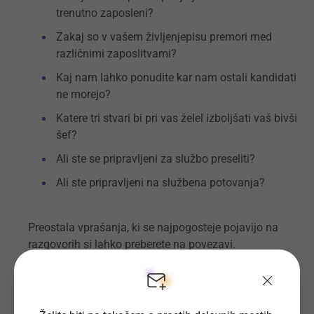
trenutno zaposleni?
Zakaj so v vašem življenjepisu premori med
različnimi zaposlitvami?
Kaj nam lahko ponudite kar nam ostali kandidati
ne morejo?
Katere tri stvari bi pri vas želel izboljšati vaš bivši
šef?
Ali ste se pripravljeni za službo preseliti?
Ali ste pripravljeni na službena potovanja?
Preostala vprašanja, ki se najpogosteje pojavijo na
razgovorih si lahko preberete
na povezavi.
Ali se EUROPASS CV še uporablja?