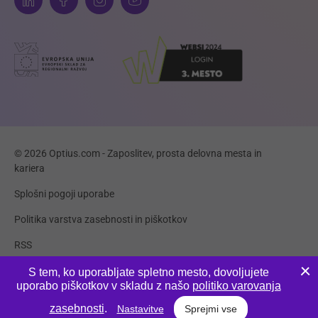
© 2026 Optius.com - Zaposlitev, prosta delovna mesta in
kariera
Splošni pogoji uporabe
Politika varstva zasebnosti in piškotkov
RSS
Piškotki
S tem, ko uporabljate spletno mesto, dovoljujete
uporabo piškotkov v skladu z našo
politiko varovanja
Produkcija:
Innovatif
zasebnosti
.
Nastavitve
Sprejmi vse