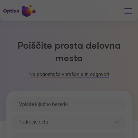
Poiščite prosta delovna
mesta
Najpogostejša vprašanja in odgovori
Ključna beseda
Področje dela
Področje dela
Regija