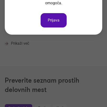
omogoča.
Kako pripravim dobro spremno pismo?
Prijava
Kako napisati odpoved?
Prikaži več
Preverite seznam prostih
delovnih mest