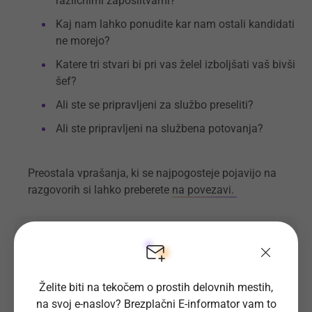
različnimi zaposlitvami?
Kaj nam lahko ponudite kar nam ostali kandidati
ne morejo?
Katere tri stvari bi pri vas želel izboljšati vaš bivši
šef?
Ali ste se pripravljeni za službo preseliti?
Ali ste pripravljeni na službena potovanja?
Preostala vprašanja, ki se najpogosteje pojavijo na
razgovorih si lahko preberete
na povezavi.
Ali se EUROPASS CV še uporablja?
Kaj je E-informator in kako se nanj prijavim?
Želite biti na tekočem o prostih delovnih mestih,
na svoj e-naslov? Brezplačni E-informator vam to