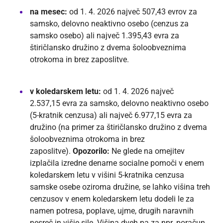
na mesec:
od 1. 4. 2026 največ
507,43
evrov
za
samsko, delovno neaktivno osebo (cenzus za
samsko osebo) ali največ
1.395,43 evra za
štiričlansko družino z dvema šoloobveznima
otrokoma in brez zaposlitve.
v koledarskem letu:
od 1. 4. 2026 največ
2.537,15
evra
za samsko, delovno neaktivno osebo
(5-kratnik cenzusa) ali največ
6.977,15
evra
za
družino (na primer za štiričlansko družino z dvema
šoloobveznima otrokoma in brez
zaposlitve).
Opozorilo:
Ne glede na omejitev
izplačila izredne denarne socialne pomoči v enem
koledarskem letu v višini 5-kratnika cenzusa
samske osebe oziroma družine, se lahko višina treh
cenzusov v enem koledarskem letu dodeli le za
namen potresa, poplave, ujme, drugih naravnih
nesreč in višje sile. Višina dveh pa za npr. poračun