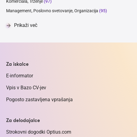
Komerciala, Trženje
(97)
Management, Poslovno svetovanje, Organizacija
(95)
Prikaži več
Za iskalce
E-informator
Vpis v Bazo CV-jev
Pogosto zastavljena vprašanja
Za delodajalce
Strokovni dogodki Optius.com