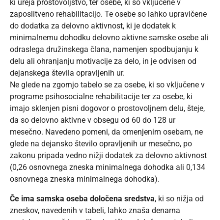
ki ureja prostovoljstvo, ter osebe, ki so vključene v
zaposlitveno rehabilitacijo. Te osebe so lahko upravičene
do dodatka za delovno aktivnost, ki je dodatek k
minimalnemu dohodku delovno aktivne samske osebe ali
odraslega družinskega člana, namenjen spodbujanju k
delu ali ohranjanju motivacije za delo, in je odvisen od
dejanskega števila opravljenih ur.
Ne glede na zgornjo tabelo se za osebe, ki so vključene v
programe psihosocialne rehabilitacije ter za osebe, ki
imajo sklenjen pisni dogovor o prostovoljnem delu, šteje,
da so delovno aktivne v obsegu od 60 do 128 ur
mesečno. Navedeno pomeni, da omenjenim osebam, ne
glede na dejansko število opravljenih ur mesečno, po
zakonu pripada vedno nižji dodatek za delovno aktivnost
(0,26 osnovnega zneska minimalnega dohodka ali 0,134
osnovnega zneska minimalnega dohodka).
Če ima samska oseba določena sredstva
, ki so nižja od
zneskov, navedenih v tabeli, lahko znaša denarna