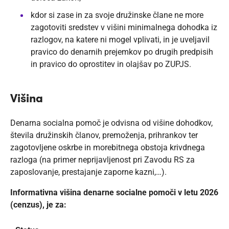
kdor si zase in za svoje družinske člane ne more
zagotoviti sredstev v višini minimalnega dohodka iz
razlogov, na katere ni mogel vplivati, in je uveljavil
pravico do denarnih prejemkov po drugih predpisih
in pravico do oprostitev in olajšav po ZUPJS.
Višina
Denarna socialna pomoč je odvisna od višine dohodkov,
števila družinskih članov, premoženja, prihrankov ter
zagotovljene oskrbe in morebitnega obstoja krivdnega
razloga (na primer neprijavljenost pri Zavodu RS za
zaposlovanje, prestajanje zaporne kazni,…).
Informativna višina denarne socialne pomoči v letu 2026
(cenzus), je za: