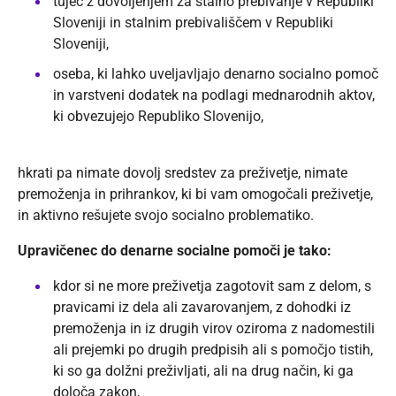
tujec z dovoljenjem za stalno prebivanje v Republiki
Sloveniji in stalnim prebivališčem v Republiki
Sloveniji,
oseba, ki lahko uveljavljajo denarno socialno pomoč
in varstveni dodatek na podlagi mednarodnih aktov,
ki obvezujejo Republiko Slovenijo,
hkrati pa nimate dovolj sredstev za preživetje, nimate
premoženja in prihrankov, ki bi vam omogočali preživetje,
in aktivno rešujete svojo socialno problematiko.
Upravičenec do denarne socialne pomoči je tako:
kdor si ne more preživetja zagotovit sam z delom, s
pravicami iz dela ali zavarovanjem, z dohodki iz
premoženja in iz drugih virov oziroma z nadomestili
ali prejemki po drugih predpisih ali s pomočjo tistih,
ki so ga dolžni preživljati, ali na drug način, ki ga
določa zakon,