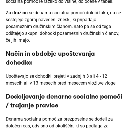
socialna pomoč le razliko do višine, določene v tabeli.
Za družino
se denarna socialna pomoč določi tako, da se
seštejejo zgoraj navedeni zneski, ki pripadajo
posameznim družinskim članom, nato pa se od tega
odštejejo skupni dohodki posameznih družinskih članov,
če jih imajo.
Način in obdobje upoštevanja
dohodka
Upoštevajo se dohodki, prejeti v zadnjih 3 ali 4 - 12
mesecih ali v 13 mesecih pred mesecem vložitve vloge.
Dodeljevanje denarne socialne pomoči
/ trajanje pravice
Denarna socialna pomoč za brezposelne se dodeli za
določen čas, odvisno od okoliščin, ki so podlaga za