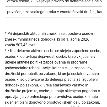
otroka osebe, ki uveljavlja pravico do denarne socialne pomoč
povečanje za vsakega otroka v enostarševski družini, kadar
* Pri dejanskih aktualnih zneskih se upošteva osnovni
znesek minimalnega dohodka, ki od 1. aprila 2026
znaša
507,43
evra.
* * Kot delovno aktivne osebe se štejejo zaposlene osebe,
osebe, ki opravljajo dejavnost, osebe, ki so vključene v
ukrepe aktivne politike zaposlovanja in programe
psihosocialne rehabilitacije, katerih cilj je zaposlitev,
družinski pomočnik po zakonu, ki ureja socialno varstvo,
osebe, ki so upravičene do delnega plačila za izgubljeni
dohodek po zakonu, ki ureja starševsko varstvo in
družinske prejemke, osebe, ki imajo sklenjeno pogodbo o
opravljanju volonterskega pripravništva, osebe, ki imajo
sklenjen pisni dogovor o prostovoljskem delu po zakonu,