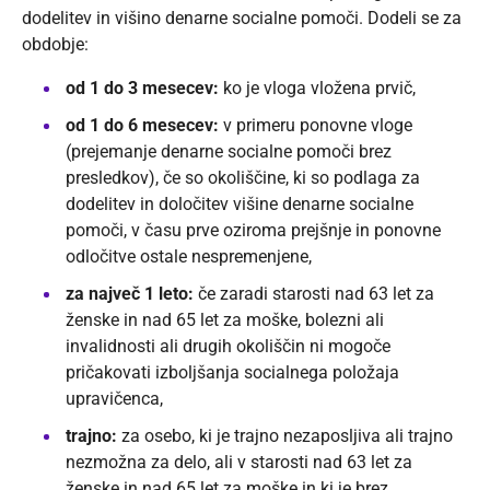
dodelitev in višino denarne socialne pomoči. Dodeli se za
obdobje:
od 1 do 3 mesecev:
ko je vloga vložena prvič,
od 1 do 6 mesecev:
v primeru ponovne vloge
(prejemanje denarne socialne pomoči brez
presledkov), če so okoliščine, ki so podlaga za
dodelitev in določitev višine denarne socialne
pomoči, v času prve oziroma prejšnje in ponovne
odločitve ostale nespremenjene,
za največ 1 leto:
če zaradi starosti nad 63 let za
ženske in nad 65 let za moške, bolezni ali
invalidnosti ali drugih okoliščin ni mogoče
pričakovati izboljšanja socialnega položaja
upravičenca,
trajno:
za osebo, ki je trajno nezaposljiva ali trajno
nezmožna za delo, ali v starosti nad 63 let za
ženske in nad 65 let za moške in ki je brez