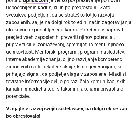
portalu
Optius.com
je veliko povpraševanje po novih
usposobljenih kadrih, ki jih pa preprosto ni. Zato
svetujeva podjetjem, da se strateško lotijo razvoja
zaposlenih, saj je na dolgi rok to edini način zagotavljanja
strokovno usposobljenega kadra. Potrebno je napraviti
pregled vseh zaposlenih, preveriti njihov potencial,
pripraviti cilje izobraževanj, spremljati in meriti njihovo
učinkovitost. Mentorski programi, programi nasledstev,
interne akademije znanja, ciljno razvijanje kompetenc
zaposlenih so le nekatere akcije, ki so generacijam, ki
prihajajo signal, da podjetje vlaga v zaposlene. Mladi si
tovrstne informacije delijo po različnih komunikacijskih
kanalih in podjetja tudi s takšnimi akcijami privabljajo
potenciale.
Vlagajte v razvoj svojih sodelavcev, na dolgi rok se vam
bo obrestovalo!