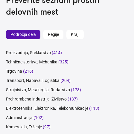
Preverite seznam prostih
delovnih mest
Področja dela
Regije
Kraji
Proizvodnja, Steklarstvo
(414)
Tehnične storitve, Mehanika
(325)
Trgovina
(216)
Transport, Nabava, Logistika
(204)
Strojništvo, Metalurgija, Rudarstvo
(178)
Prehrambena industrija, Živilstvo
(137)
Elektrotehnika, Elektronika, Telekomunikacije
(113)
Administracija
(102)
Komerciala, Trženje
(97)