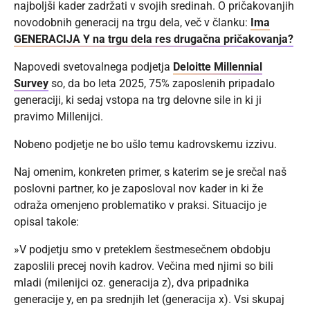
najboljši kader zadržati v svojih sredinah. O pričakovanjih
novodobnih generacij na trgu dela, več v članku:
Ima
GENERACIJA Y na trgu dela res drugačna pričakovanja?
Napovedi svetovalnega podjetja
Deloitte Millennial
Survey
so, da bo leta 2025, 75% zaposlenih pripadalo
generaciji, ki sedaj vstopa na trg delovne sile in ki ji
pravimo Millenijci.
Nobeno podjetje ne bo ušlo temu kadrovskemu izzivu.
Naj omenim, konkreten primer, s katerim se je srečal naš
poslovni partner, ko je zaposloval nov kader in ki že
odraža omenjeno problematiko v praksi. Situacijo je
opisal takole:
»V podjetju smo v preteklem šestmesečnem obdobju
zaposlili precej novih kadrov. Večina med njimi so bili
mladi (milenijci oz. generacija z), dva pripadnika
generacije y, en pa srednjih let (generacija x). Vsi skupaj