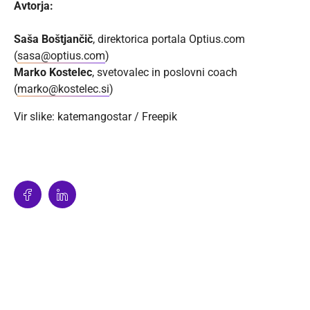
Avtorja:
Saša Boštjančič
, direktorica portala Optius.com
(
sasa@optius.com
)
Marko Kostelec
, svetovalec in poslovni coach
(
marko@kostelec.si
)
Vir slike: katemangostar / Freepik