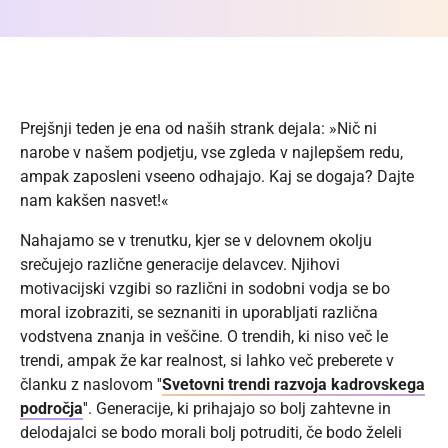
Prejšnji teden je ena od naših strank dejala: »Nič ni
narobe v našem podjetju, vse zgleda v najlepšem redu,
ampak zaposleni vseeno odhajajo. Kaj se dogaja? Dajte
nam kakšen nasvet!«
Nahajamo se v trenutku, kjer se v delovnem okolju
srečujejo različne generacije delavcev. Njihovi
motivacijski vzgibi so različni in sodobni vodja se bo
moral izobraziti, se seznaniti in uporabljati različna
vodstvena znanja in veščine. O trendih, ki niso več le
trendi, ampak že kar realnost, si lahko več preberete v
članku z naslovom ''
Svetovni trendi razvoja kadrovskega
področja
''. Generacije, ki prihajajo so bolj zahtevne in
delodajalci se bodo morali bolj potruditi, če bodo želeli