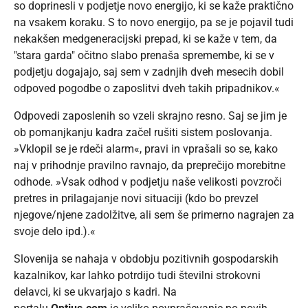
so doprinesli v podjetje novo energijo, ki se kaže praktično
na vsakem koraku. S to novo energijo, pa se je pojavil tudi
nekakšen medgeneracijski prepad, ki se kaže v tem, da
"stara garda" očitno slabo prenaša spremembe, ki se v
podjetju dogajajo, saj sem v zadnjih dveh mesecih dobil
odpoved pogodbe o zaposlitvi dveh takih pripadnikov.«
Odpovedi zaposlenih so vzeli skrajno resno. Saj se jim je
ob pomanjkanju kadra začel rušiti sistem poslovanja.
»Vklopil se je rdeči alarm«, pravi in vprašali so se, kako
naj v prihodnje pravilno ravnajo, da preprečijo morebitne
odhode. »Vsak odhod v podjetju naše velikosti povzroči
pretres in prilagajanje novi situaciji (kdo bo prevzel
njegove/njene zadolžitve, ali sem še primerno nagrajen za
svoje delo ipd.).«
Slovenija se nahaja v obdobju pozitivnih gospodarskih
kazalnikov, kar lahko potrdijo tudi številni strokovni
delavci, ki se ukvarjajo s kadri. Na