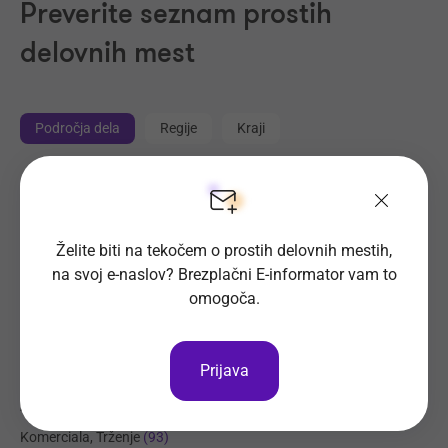
Preverite seznam prostih
delovnih mest
Področja dela
Regije
Kraji
Proizvodnja, Steklarstvo
(410)
Tehnične storitve, Mehanika
(319)
Želite biti na tekočem o prostih delovnih mestih,
Trgovina
(213)
na svoj e-naslov? Brezplačni E-informator vam to
Transport, Nabava, Logistika
(202)
omogoča.
Strojništvo, Metalurgija, Rudarstvo
(176)
Prehrambena industrija, Živilstvo
(131)
Prijava
Elektrotehnika, Elektronika, Telekomunikacije
(112)
Administracija
(96)
Komerciala, Trženje
(93)