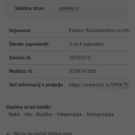
Spletna stran
spekter.si
Dejavnost
Elektro; Računalništvo in inform
Število zaposlenih
3 ali 4 zaposleni
Davčna št.
28353510
Matična št.
5708761000
Več informacij o podjetju
https://www.bizi.si/SPEKTER
Storitve in/ali izdelki
- Nakit. - Ure. - Budilke. - Veleprodaja. - Maloprodaja.
Nazaj na portal Optius.com