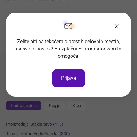
Želite biti na tekočem o prostih delovnih mestih,
na svoj e-naslov? Brezplačni E-informator vam to
omogoča.
Preverite seznam prostih
Prijava
delovnih mest
Področja dela
Regije
Kraji
Proizvodnja, Steklarstvo
(418)
Tehnične storitve, Mehanika
(330)