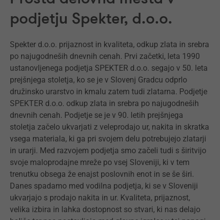
podjetju Spekter, d.o.o.
Spekter d.o.o. prijaznost in kvaliteta, odkup zlata in srebra
po najugodneših dnevnih cenah. Prvi začetki, leta 1990
ustanovljenega podjetja SPEKTER d.o.o. segajo v 50. leta
prejšnjega stoletja, ko se je v Slovenj Gradcu odprlo
družinsko urarstvo in kmalu zatem tudi zlatarna. Podjetje
SPEKTER d.o.o. odkup zlata in srebra po najugodneših
dnevnih cenah. Podjetje se je v 90. letih prejšnjega
stoletja začelo ukvarjati z veleprodajo ur, nakita in skratka
vsega materiala, ki ga pri svojem delu potrebujejo zlatarji
in urarji. Med razvojem podjetja smo začeli tudi s širitvijo
svoje maloprodajne mreže po vsej Sloveniji, ki v tem
trenutku obsega že enajst poslovnih enot in se še širi.
Danes spadamo med vodilna podjetja, ki se v Sloveniji
ukvarjajo s prodajo nakita in ur. Kvaliteta, prijaznost,
velika izbira in lahka dostopnost so stvari, ki nas delajo