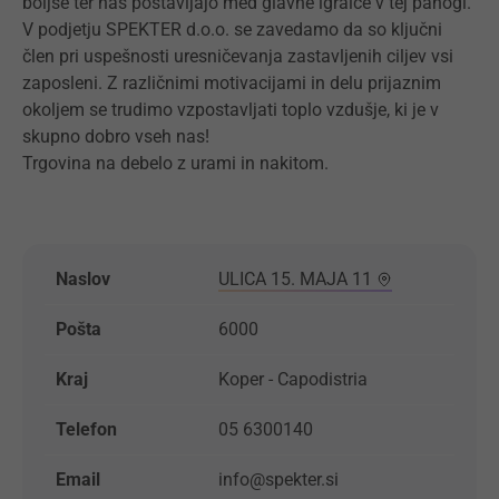
boljše ter nas postavljajo med glavne igralce v tej panogi.
V podjetju SPEKTER d.o.o. se zavedamo da so ključni
člen pri uspešnosti uresničevanja zastavljenih ciljev vsi
zaposleni. Z različnimi motivacijami in delu prijaznim
okoljem se trudimo vzpostavljati toplo vzdušje, ki je v
skupno dobro vseh nas!
Trgovina na debelo z urami in nakitom.
Naslov
ULICA 15. MAJA 11
Pošta
6000
Kraj
Koper - Capodistria
Telefon
05 6300140
Email
info@spekter.si