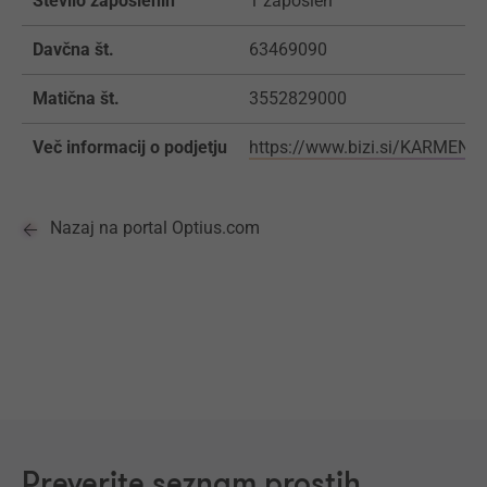
Število zaposlenih
1 zaposlen
Davčna št.
63469090
Matična št.
3552829000
Več informacij o podjetju
https://www.bizi.si/KARMEN-S
Nazaj na portal Optius.com
Preverite seznam prostih