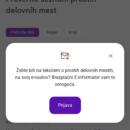
delovnih mest
Področja dela
Regije
Kraji
Proizvodnja, Steklarstvo
(414)
Tehnične storitve, Mehanika
(325)
Trgovina
(221)
Želite biti na tekočem o prostih delovnih mestih,
na svoj e-naslov? Brezplačni E-informator vam to
Transport, Nabava, Logistika
(204)
omogoča.
Strojništvo, Metalurgija, Rudarstvo
(178)
Prehrambena industrija, Živilstvo
(137)
Elektrotehnika, Elektronika, Telekomunikacije
(113)
Prijava
Administracija
(102)
Komerciala, Trženje
(97)