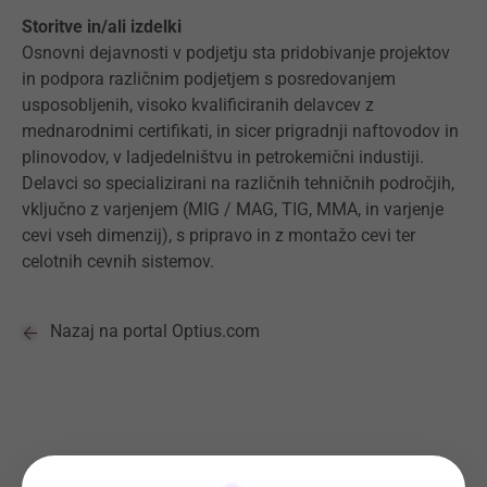
Storitve in/ali izdelki
Osnovni dejavnosti v podjetju sta pridobivanje projektov
in podpora različnim podjetjem s posredovanjem
usposobljenih, visoko kvalificiranih delavcev z
mednarodnimi certifikati, in sicer prigradnji naftovodov in
plinovodov, v ladjedelništvu in petrokemični industiji.
Delavci so specializirani na različnih tehničnih področjih,
vključno z varjenjem (MIG / MAG, TIG, MMA, in varjenje
cevi vseh dimenzij), s pripravo in z montažo cevi ter
celotnih cevnih sistemov.
Nazaj na portal Optius.com