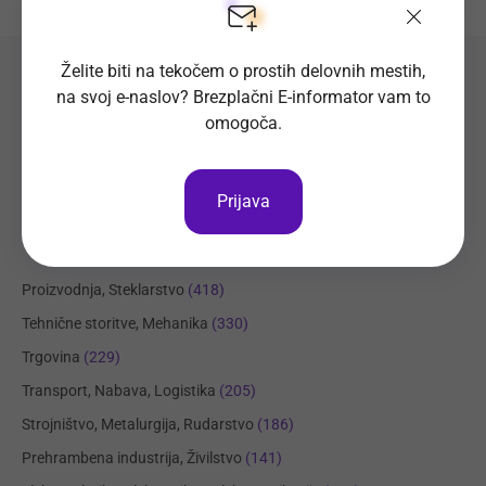
Želite biti na tekočem o prostih delovnih mestih,
Preverite seznam prostih
na svoj e-naslov? Brezplačni E-informator vam to
omogoča.
delovnih mest
Prijava
Področja dela
Regije
Kraji
Proizvodnja, Steklarstvo
(418)
Tehnične storitve, Mehanika
(330)
Trgovina
(229)
Transport, Nabava, Logistika
(205)
Strojništvo, Metalurgija, Rudarstvo
(186)
Prehrambena industrija, Živilstvo
(141)