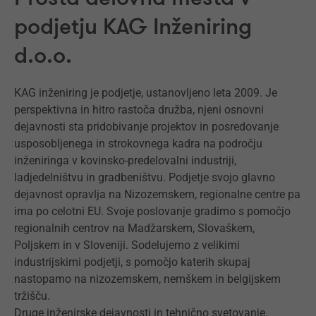
podjetju KAG Inženiring
d.o.o.
KAG inženiring je podjetje, ustanovljeno leta 2009. Je
perspektivna in hitro rastoča družba, njeni osnovni
dejavnosti sta pridobivanje projektov in posredovanje
usposobljenega in strokovnega kadra na področju
inženiringa v kovinsko-predelovalni industriji,
ladjedelništvu in gradbeništvu. Podjetje svojo glavno
dejavnost opravlja na Nizozemskem, regionalne centre pa
ima po celotni EU. Svoje poslovanje gradimo s pomočjo
regionalnih centrov na Madžarskem, Slovaškem,
Poljskem in v Sloveniji. Sodelujemo z velikimi
industrijskimi podjetji, s pomočjo katerih skupaj
nastopamo na nizozemskem, nemškem in belgijskem
tržišču.
Druge inženirske dejavnosti in tehnično svetovanje.