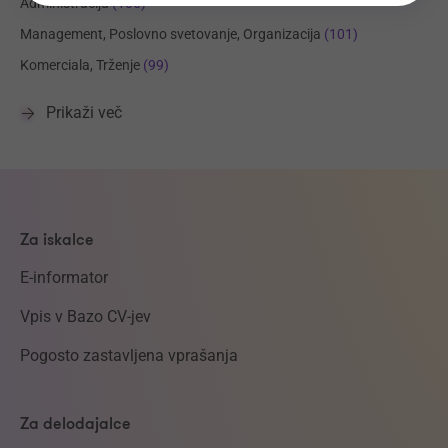
Administracija
(105)
Management, Poslovno svetovanje, Organizacija
(101)
Komerciala, Trženje
(99)
Prikaži več
Za iskalce
E-informator
Vpis v Bazo CV-jev
Pogosto zastavljena vprašanja
Za delodajalce