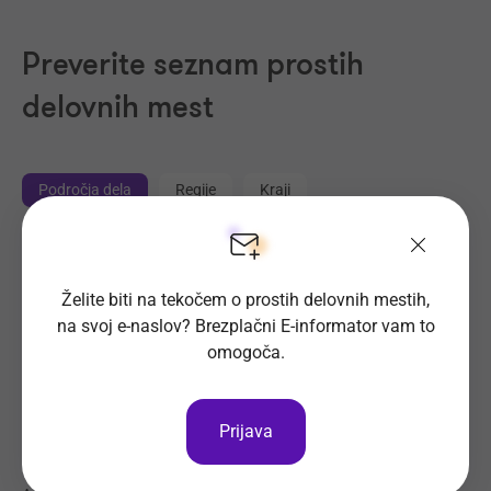
Preverite seznam prostih
delovnih mest
Področja dela
Regije
Kraji
Proizvodnja, Steklarstvo
(421)
Tehnične storitve, Mehanika
(334)
Želite biti na tekočem o prostih delovnih mestih,
na svoj e-naslov? Brezplačni E-informator vam to
Trgovina
(231)
omogoča.
Transport, Nabava, Logistika
(207)
Strojništvo, Metalurgija, Rudarstvo
(187)
Prehrambena industrija, Živilstvo
(144)
Prijava
Elektrotehnika, Elektronika, Telekomunikacije
(116)