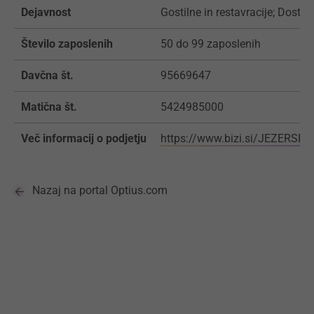
Dejavnost
Gostilne in restavracije; Dosta
Število zaposlenih
50 do 99 zaposlenih
Davčna št.
95669647
Matična št.
5424985000
Več informacij o podjetju
https://www.bizi.si/JEZERSEK
Nazaj na portal Optius.com