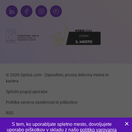
© 2026 Optius.com - Zaposlitev, prosta delovna mesta in
kariera
Splošni pogoji uporabe
Politika varstva zasebnosti in piškotkov
RSS
Piškotki
S tem, ko uporabljate spletno mesto, dovoljujete
uporabo piškotkov v skladu z našo
politiko varovanja