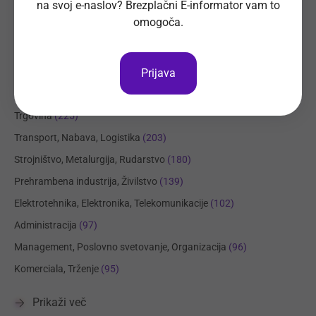
na svoj e-naslov? Brezplačni E-informator vam to
omogoča.
Področja dela
Regije
Kraji
Prijava
Proizvodnja, Steklarstvo
(409)
Tehnične storitve, Mehanika
(322)
Trgovina
(225)
Transport, Nabava, Logistika
(203)
Strojništvo, Metalurgija, Rudarstvo
(180)
Prehrambena industrija, Živilstvo
(139)
Elektrotehnika, Elektronika, Telekomunikacije
(102)
Administracija
(97)
Management, Poslovno svetovanje, Organizacija
(96)
Komerciala, Trženje
(95)
Prikaži več