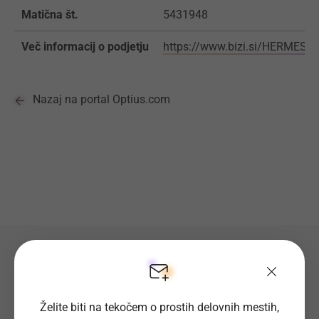
Matična št.
5431948
Več informacij o podjetju
https://www.bizi.si/HERMES
Nazaj na portal Optius.com
Preverite seznam prostih
delovnih mest
Želite biti na tekočem o prostih delovnih mestih,