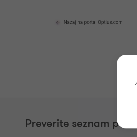
Nazaj na portal Optius.com
Ž
Preverite seznam prost