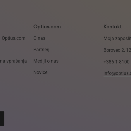
Optius.com
Kontakt
i Optius.com
O nas
Moja zaposlit
Partnerji
Borovec 2, 1
ena vprašanja
Mediji o nas
+386 1 8100
Novice
info@optius