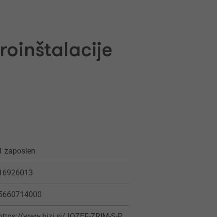
roinštalacije
1 zaposlen
16926013
5660714000
https://www.bizi.si/JOZEF-ZRIM-S-P