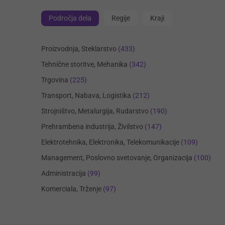
Področja dela
Regije
Kraji
Proizvodnja, Steklarstvo
(433)
Tehnične storitve, Mehanika
(342)
Trgovina
(225)
Transport, Nabava, Logistika
(212)
Strojništvo, Metalurgija, Rudarstvo
(190)
Prehrambena industrija, Živilstvo
(147)
Elektrotehnika, Elektronika, Telekomunikacije
(109)
Management, Poslovno svetovanje, Organizacija
(100)
Administracija
(99)
Komerciala, Trženje
(97)