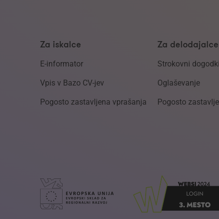
Za iskalce
Za delodajalce
E-informator
Strokovni dogodk
Vpis v Bazo CV-jev
Oglaševanje
Pogosto zastavljena vprašanja
Pogosto zastavlj