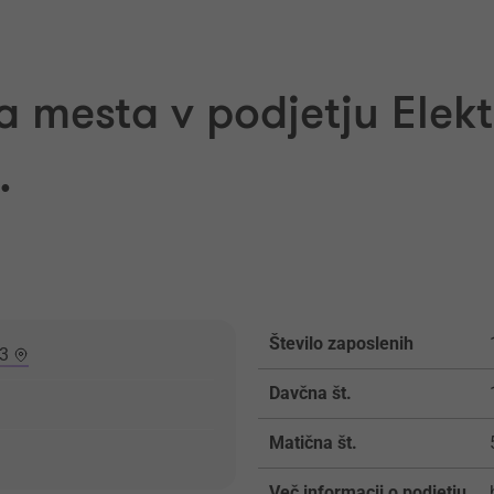
 mesta v podjetju Elekt
.
Število zaposlenih
13
Davčna št.
Matična št.
Več informacij o podjetju