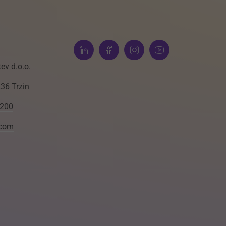
ev d.o.o.
236 Trzin
 200
.com