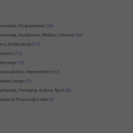
formatika, Programiranje
(26)
ronomija, Gozdarstvo, Ribištvo, Veterina
(20)
avo, Družboslovje
(17)
sarstvo
(17)
drovanje
(13)
varovalništvo, Nepremičnine
(12)
eativa, Design
(7)
učevanje, Prevajanje, Kultura, Šport
(3)
cialno in Prostovoljno delo
(3)