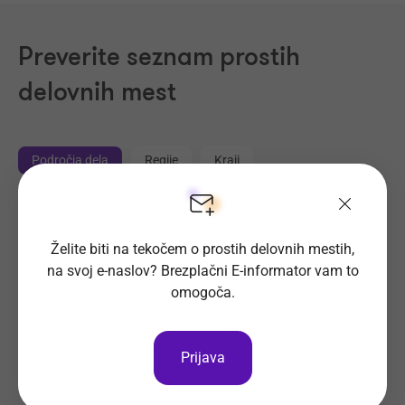
Preverite seznam prostih
delovnih mest
Področja dela
Regije
Kraji
Proizvodnja, Steklarstvo
(433)
Tehnične storitve, Mehanika
(342)
Želite biti na tekočem o prostih delovnih mestih,
na svoj e-naslov? Brezplačni E-informator vam to
Trgovina
(225)
omogoča.
Transport, Nabava, Logistika
(212)
Strojništvo, Metalurgija, Rudarstvo
(190)
Prehrambena industrija, Živilstvo
(147)
Prijava
Elektrotehnika, Elektronika, Telekomunikacije
(109)