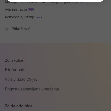
Management, Poslovno svetovanje, Organizacija
(100)
Administracija
(99)
Komerciala, Trženje
(97)
Prikaži več
Za iskalce
E-informator
Vpis v Bazo CV-jev
Pogosto zastavljena vprašanja
Za delodajalce