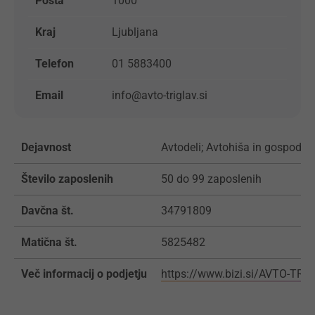
Pošta
1000
Kraj
Ljubljana
Telefon
01 5883400
Email
info@avto-triglav.si
Dejavnost
Avtodeli; Avtohiša in gospodar
Število zaposlenih
50 do 99 zaposlenih
Davčna št.
34791809
Matična št.
5825482
Več informacij o podjetju
https://www.bizi.si/AVTO-TR