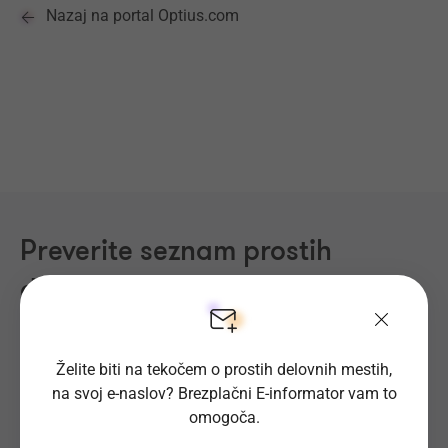
Nazaj na portal Optius.com
Preverite seznam prostih
delovnih mest
Področja dela
Regije
Kraji
Želite biti na tekočem o prostih delovnih mestih,
na svoj e-naslov? Brezplačni E-informator vam to
omogoča.
Proizvodnja, Steklarstvo
(431)