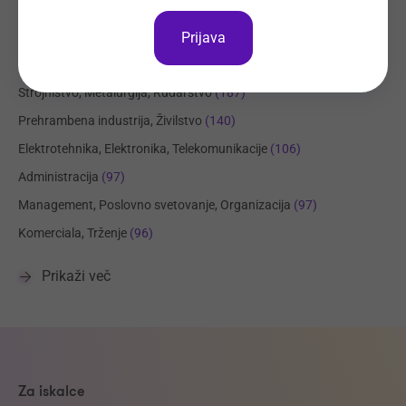
Tehnične storitve, Mehanika
(335)
Prijava
Trgovina
(220)
Transport, Nabava, Logistika
(206)
Strojništvo, Metalurgija, Rudarstvo
(187)
Prehrambena industrija, Živilstvo
(140)
Elektrotehnika, Elektronika, Telekomunikacije
(106)
Administracija
(97)
Management, Poslovno svetovanje, Organizacija
(97)
Komerciala, Trženje
(96)
Prikaži več
Za iskalce