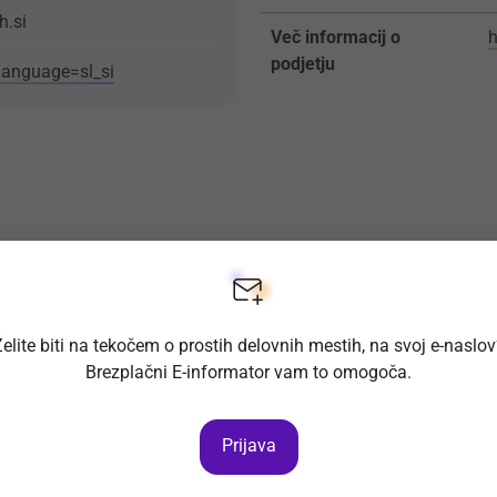
h.si
Več informacij o
h
podjetju
?language=sl_si
elite biti na tekočem o prostih delovnih mestih, na svoj e-naslo
Brezplačni E-informator vam to omogoča.
Prijava