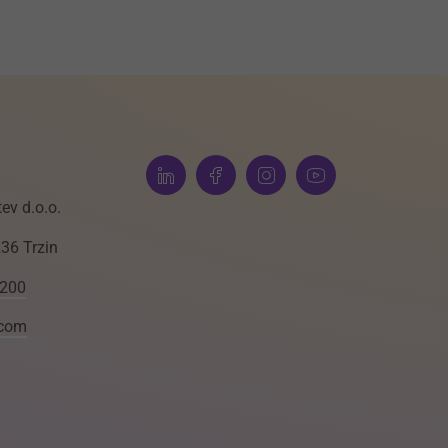
ev d.o.o.
236 Trzin
 200
.com