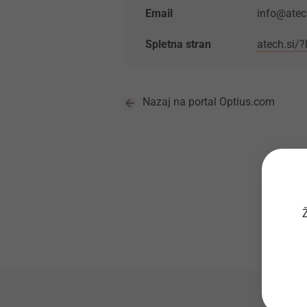
Email
info@atec
Spletna stran
atech.si/
Nazaj na portal Optius.com
Ž