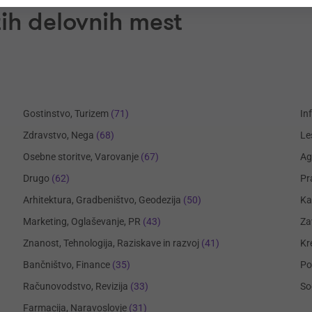
ih delovnih mest
Gostinstvo, Turizem
(71)
In
Zdravstvo, Nega
(68)
Le
Osebne storitve, Varovanje
(67)
Ag
Drugo
(62)
Pr
Arhitektura, Gradbeništvo, Geodezija
(50)
Ka
Marketing, Oglaševanje, PR
(43)
Za
Znanost, Tehnologija, Raziskave in razvoj
(41)
Kr
Bančništvo, Finance
(35)
Po
Računovodstvo, Revizija
(33)
So
Farmacija, Naravoslovje
(31)