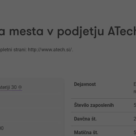
a mesta v podjetju ATech
pletni strani: http://www.atech.si/.
Dejavnost
E
teriji 30
Število zaposlenih
5
Davčna št.
00
Matična št.