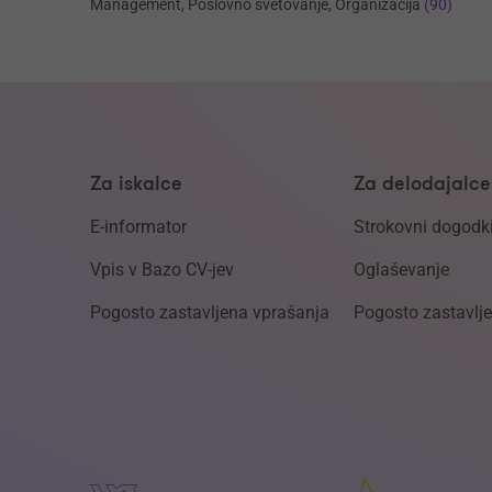
Management, Poslovno svetovanje, Organizacija
(90)
Za iskalce
Za delodajalce
E-informator
Strokovni dogodk
Vpis v Bazo CV-jev
Oglaševanje
Pogosto zastavljena vprašanja
Pogosto zastavlj