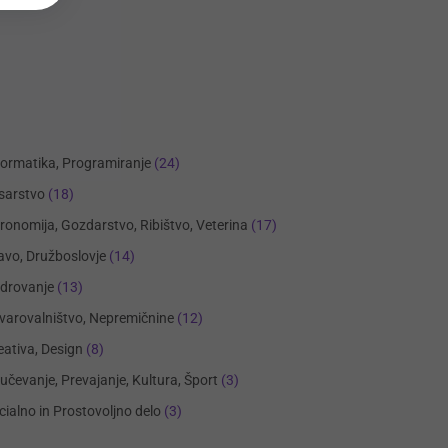
formatika, Programiranje
(24)
sarstvo
(18)
ronomija, Gozdarstvo, Ribištvo, Veterina
(17)
avo, Družboslovje
(14)
drovanje
(13)
varovalništvo, Nepremičnine
(12)
eativa, Design
(8)
učevanje, Prevajanje, Kultura, Šport
(3)
cialno in Prostovoljno delo
(3)