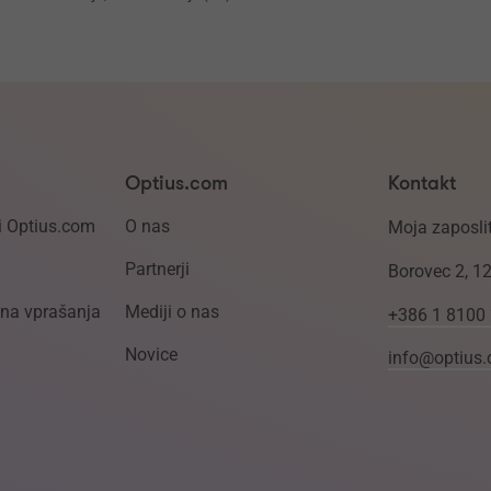
Optius.com
Kontakt
i Optius.com
O nas
Moja zaposlit
Partnerji
Borovec 2, 1
ena vprašanja
Mediji o nas
+386 1 8100
Novice
info@optius