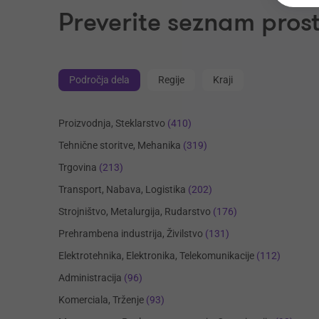
Preverite seznam prost
Področja dela
Regije
Kraji
Proizvodnja, Steklarstvo
(410)
Tehnične storitve, Mehanika
(319)
Trgovina
(213)
Transport, Nabava, Logistika
(202)
Strojništvo, Metalurgija, Rudarstvo
(176)
Prehrambena industrija, Živilstvo
(131)
Elektrotehnika, Elektronika, Telekomunikacije
(112)
Administracija
(96)
Komerciala, Trženje
(93)