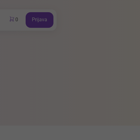
0
Prijava