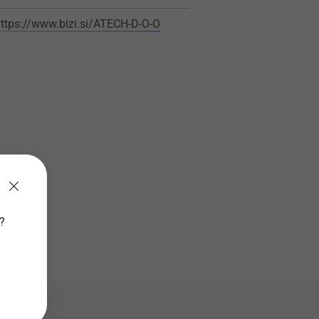
ttps://www.bizi.si/ATECH-D-O-O
v?