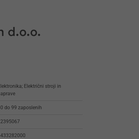
 d.o.o.
lektronika; Električni stroji in
naprave
0 do 99 zaposlenih
22395067
5433282000