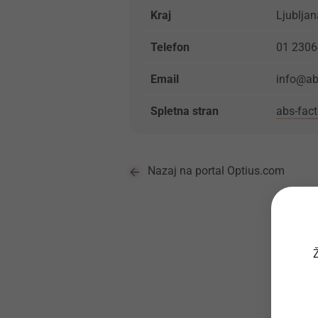
Kraj
Ljubljan
Telefon
01 230
Email
info@abs
Spletna stran
abs-fact
Nazaj na portal Optius.com
Ž