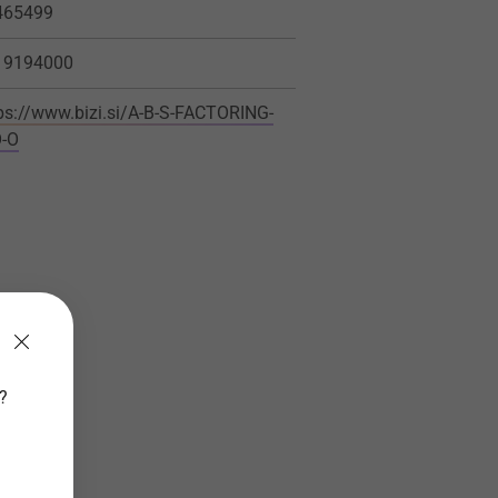
465499
19194000
ps://www.bizi.si/A-B-S-FACTORING-
O-O
v?