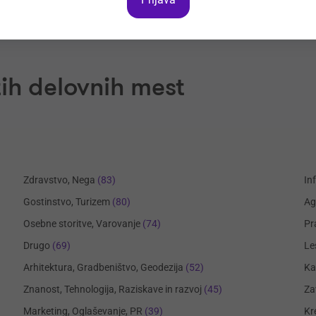
ih delovnih mest
Zdravstvo, Nega
(83)
In
Gostinstvo, Turizem
(80)
Ag
Osebne storitve, Varovanje
(74)
Pr
Drugo
(69)
Le
Arhitektura, Gradbeništvo, Geodezija
(52)
Ka
Znanost, Tehnologija, Raziskave in razvoj
(45)
Za
Marketing, Oglaševanje, PR
(39)
Kr