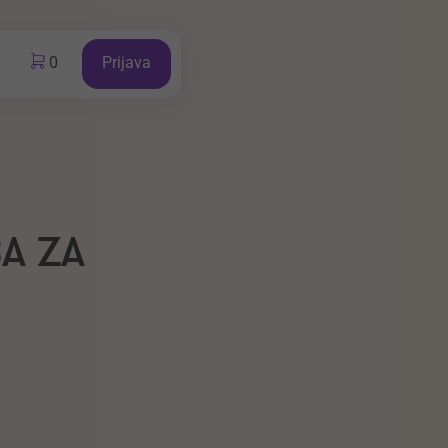
0
Prijava
A ZA