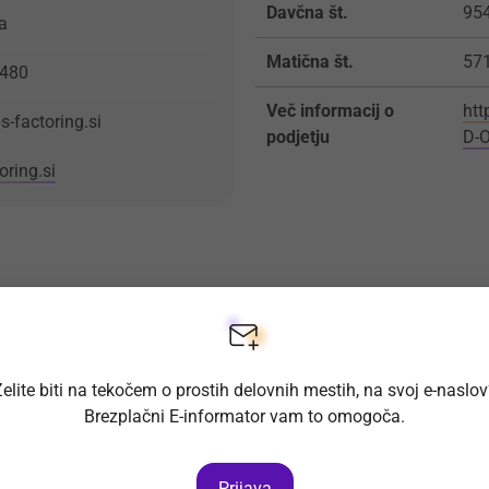
Davčna št.
95
a
Matična št.
57
6480
Več informacij o
htt
-factoring.si
podjetju
D-
oring.si
elite biti na tekočem o prostih delovnih mestih, na svoj e-naslo
Brezplačni E-informator vam to omogoča.
Prijava