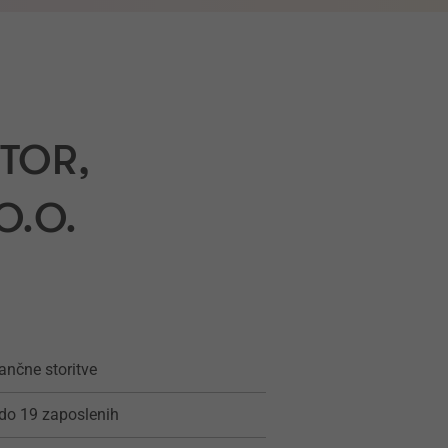
KTOR,
O.O.
ančne storitve
do 19 zaposlenih