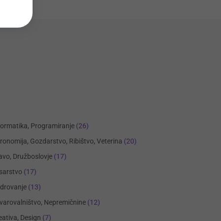
formatika, Programiranje
(26)
ronomija, Gozdarstvo, Ribištvo, Veterina
(20)
avo, Družboslovje
(17)
sarstvo
(17)
drovanje
(13)
varovalništvo, Nepremičnine
(12)
eativa, Design
(7)