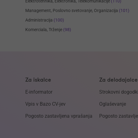
Elektrotehnika, Elektronika, Telekomunikacije
(110)
Management, Poslovno svetovanje, Organizacija
(101)
Administracija
(100)
Komerciala, Trženje
(98)
Za iskalce
Za delodajalce
E-informator
Strokovni dogodk
Vpis v Bazo CV-jev
Oglaševanje
Pogosto zastavljena vprašanja
Pogosto zastavlj