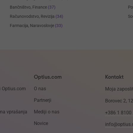
Bančništvo, Finance
(37)
Po
Računovodstvo, Revizija
(34)
So
Farmacija, Naravoslovje
(33)
Optius.com
Kontakt
i Optius.com
O nas
Moja zaposlit
Partnerji
Borovec 2, 1
ena vprašanja
Mediji o nas
+386 1 8100
Novice
info@optius