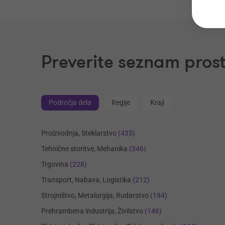
Preverite seznam prost
Področja dela
Regije
Kraji
Proizvodnja, Steklarstvo
(435)
Tehnične storitve, Mehanika
(346)
Trgovina
(228)
Transport, Nabava, Logistika
(212)
Strojništvo, Metalurgija, Rudarstvo
(194)
Prehrambena industrija, Živilstvo
(146)