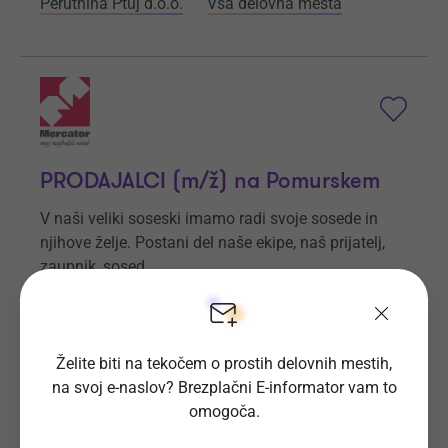
Perutnina Ptuj d.o.o.
Vsa delovna mesta
PRODAJALCI (m/ž) na Pomurskem
V naši veliki soseski imamo radi svoje sosede in
njihove želje. Postani del naše ekipe, naš prijatelj,
zaupnik, sosed.
Prijave do
4. 9. 2026
Še 27 dni
Kraj dela
Cankova, Gornji Petrovci, Ljutomer,
Želite biti na tekočem o prostih delovnih mestih,
Rogašovci, Slovenija
na svoj e-naslov? Brezplačni E-informator vam to
omogoča.
Poslovni sistem Mercator d.o.o.