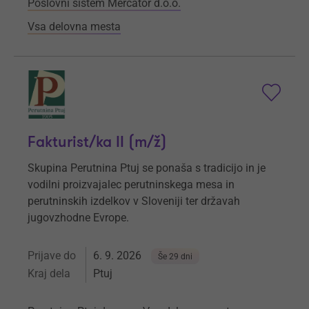
Poslovni sistem Mercator d.o.o.
Vsa delovna mesta
Fakturist/ka II (m/ž)
Skupina Perutnina Ptuj se ponaša s tradicijo in je
vodilni proizvajalec perutninskega mesa in
perutninskih izdelkov v Sloveniji ter državah
jugovzhodne Evrope.
Prijave do
6. 9. 2026
Še 29 dni
Kraj dela
Ptuj