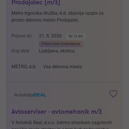
Prodajalec (m/ž)
Metro trgovska družba, d.d. objavlja razpis za
prosto delovno mesto Prodajalec.
Prijave do
21. 8. 2026
Še 13 dni
Prijava brez življenjepisa
Kraj dela
Ljubljana, okolica
METRO, d.d.
Vsa delovna mesta
Avtoserviser - avtomehanik m/ž
V Avtohiši Real, d.o.o. želimo strankam zagotoviti