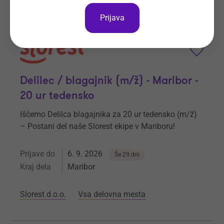
Vsa delovna mesta
Prijava
Delilec / blagajnik (m/ž) - Maribor -
20 ur tedensko
Iščemo Delilca blagajnika za 20 ur tedensko (m/ž)
– Postani del naše Slorest ekipe v Mariboru!
Prijave do
6. 9. 2026
Še 29 dni
Kraj dela
Maribor
Slorest d.o.o.
Vsa delovna mesta