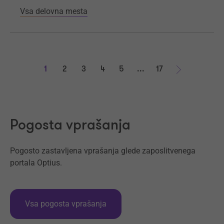
Vsa delovna mesta
1
2
3
4
5
...
17
Naprej
Pogosta vprašanja
Pogosto zastavljena vprašanja glede zaposlitvenega
portala Optius.
Vsa pogosta vprašanja