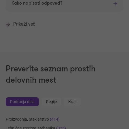
Kako napisati odpoved?
Prikaži več
Preverite seznam prostih
delovnih mest
Področja dela
Regije
Kraji
Proizvodnja, Steklarstvo
(414)
Tehnične storitve, Mehanika
(325)