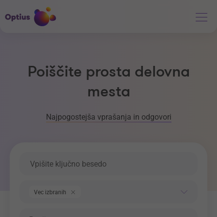
Poiščite prosta delovna
mesta
Najpogostejša vprašanja in odgovori
Ključna beseda
Področje dela
Vec izbranih
Regija