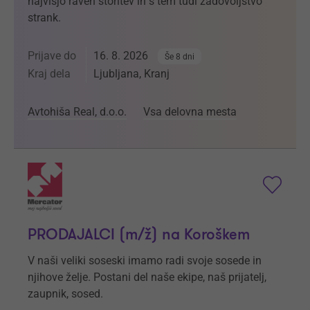
najvišjo raven storitev in s tem tudi zadovoljstvo
strank.
Prijave do
16. 8. 2026
Še 8 dni
Kraj dela
Ljubljana, Kranj
Avtohiša Real, d.o.o.
Vsa delovna mesta
PRODAJALCI (m/ž) na Koroškem
V naši veliki soseski imamo radi svoje sosede in
njihove želje. Postani del naše ekipe, naš prijatelj,
zaupnik, sosed.