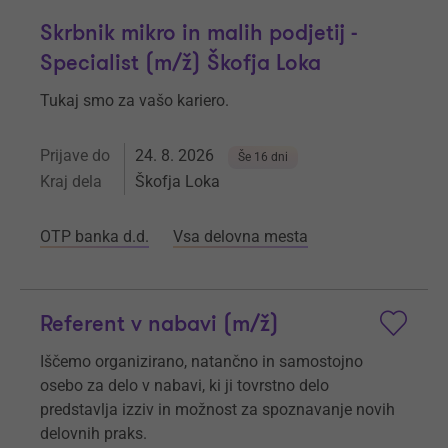
Skrbnik mikro in malih podjetij -
Specialist (m/ž) Škofja Loka
Tukaj smo za vašo kariero.
Prijave do
24. 8. 2026
Še 16 dni
Kraj dela
Škofja Loka
OTP banka d.d.
Vsa delovna mesta
Referent v nabavi (m/ž)
Iščemo organizirano, natančno in samostojno
osebo za delo v nabavi, ki ji tovrstno delo
predstavlja izziv in možnost za spoznavanje novih
delovnih praks.