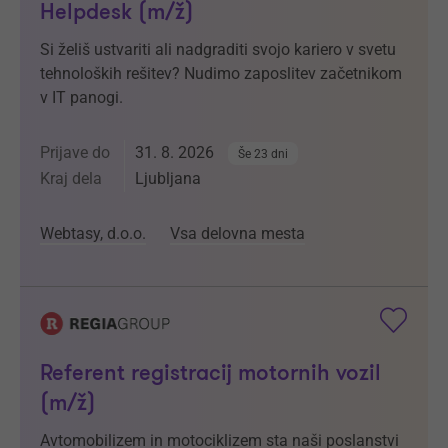
Helpdesk (m/ž)
Si želiš ustvariti ali nadgraditi svojo kariero v svetu
tehnoloških rešitev? Nudimo zaposlitev začetnikom
v IT panogi.
Prijave do
31. 8. 2026
Še 23 dni
Kraj dela
Ljubljana
Webtasy, d.o.o.
Vsa delovna mesta
Referent registracij motornih vozil
(m/ž)
Avtomobilizem in motociklizem sta naši poslanstvi