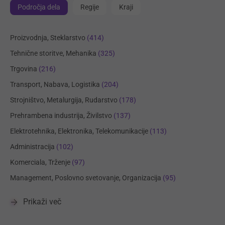
Področja dela
Regije
Kraji
Proizvodnja, Steklarstvo
(414)
Tehnične storitve, Mehanika
(325)
Trgovina
(216)
Transport, Nabava, Logistika
(204)
Strojništvo, Metalurgija, Rudarstvo
(178)
Prehrambena industrija, Živilstvo
(137)
Elektrotehnika, Elektronika, Telekomunikacije
(113)
Administracija
(102)
Komerciala, Trženje
(97)
Management, Poslovno svetovanje, Organizacija
(95)
Prikaži več