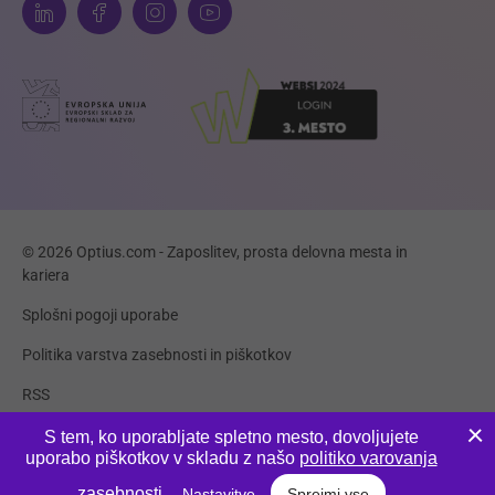
© 2026 Optius.com - Zaposlitev, prosta delovna mesta in
kariera
Splošni pogoji uporabe
Politika varstva zasebnosti in piškotkov
RSS
Piškotki
S tem, ko uporabljate spletno mesto, dovoljujete
uporabo piškotkov v skladu z našo
politiko varovanja
Produkcija:
Innovatif
zasebnosti
.
Nastavitve
Sprejmi vse