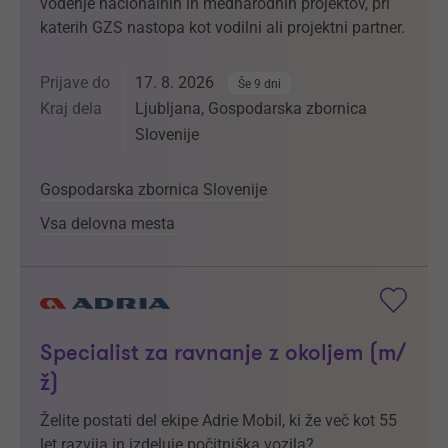
vodenje nacionalnih in mednarodnih projektov, pri
katerih GZS nastopa kot vodilni ali projektni partner.
Prijave do
17. 8. 2026
Še 9 dni
Kraj dela
Ljubljana, Gospodarska zbornica
Slovenije
Gospodarska zbornica Slovenije
Vsa delovna mesta
Specialist za ravnanje z okoljem (m/
ž)
Želite postati del ekipe Adrie Mobil, ki že več kot 55
let razvija in izdeluje počitniška vozila?