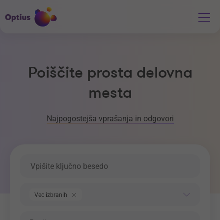
Poiščite prosta delovna
mesta
Najpogostejša vprašanja in odgovori
Ključna beseda
Področje dela
Vec izbranih
Regija