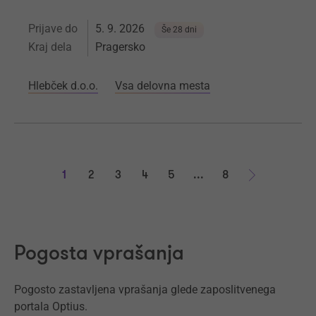
Prijave do
5. 9. 2026
Še 28 dni
Kraj dela
Pragersko
Hlebček d.o.o.
Vsa delovna mesta
1
2
3
4
5
...
8
Naprej
Pogosta vprašanja
Pogosto zastavljena vprašanja glede zaposlitvenega
portala Optius.