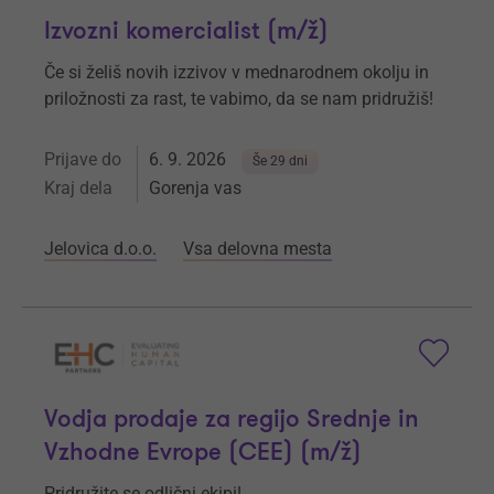
Izvozni komercialist (m/ž)
Če si želiš novih izzivov v mednarodnem okolju in
priložnosti za rast, te vabimo, da se nam pridružiš!
Prijave do
6. 9. 2026
Še 29 dni
Kraj dela
Gorenja vas
Jelovica d.o.o.
Vsa delovna mesta
Vodja prodaje za regijo Srednje in
Vzhodne Evrope (CEE) (m/ž)
Pridružite se odlični ekipi!