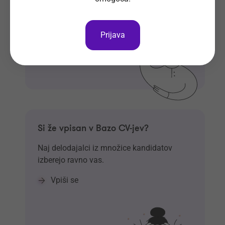
Prijava
Si že vpisan v Bazo CV-jev?
Naj delodajalci iz množice kandidatov
izberejo ravno vas.
Vpiši se