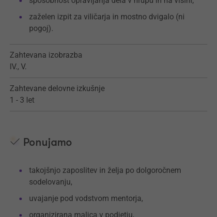
sposobnost opravljanja dela v hrupu in na višini,
zaželen izpit za viličarja in mostno dvigalo (ni
pogoj).
Zahtevana izobrazba
IV., V.
Zahtevane delovne izkušnje
1 - 3 let
Ponujamo
takojšnjo zaposlitev in želja po dolgoročnem
sodelovanju,
uvajanje pod vodstvom mentorja,
organizirana malica v podjetju,