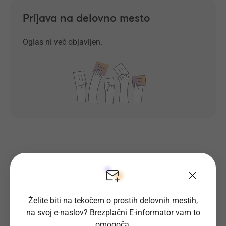
Prijava na delovno mesto
Oglas ni več objavljen.
Prosta delovna mesta direktno na
tvoj e-naslov
Želite biti na tekočem o prostih delovnih mestih,
Prijavi se na E-informator.
na svoj e-naslov? Brezplačni E-informator vam to
Prijavi se
omogoča.