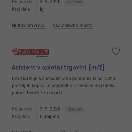
Prijave do
4. 9. 2026
Še 27 dni
Kraj dela
Ig
Nutrisslim d.o.o.
Vsa delovna mesta
Asistent v spletni trgovini (m/ž)
BAUHAUS je s specializirano ponudbo, ki se ravna
po željah kupca, in pregledno razvrščenimi izdelki
položil temelje za uspeh.
Prijave do
3. 9. 2026
Še 26 dni
Kraj dela
Ljubljana