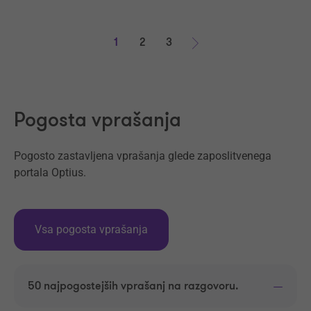
1
2
3
Naprej
Pogosta vprašanja
Pogosto zastavljena vprašanja glede zaposlitvenega
portala Optius.
Vsa pogosta vprašanja
50 najpogostejših vprašanj na razgovoru.