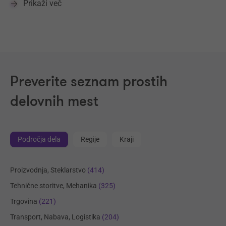
Prikaži več
Preverite seznam prostih
delovnih mest
Področja dela
Regije
Kraji
Proizvodnja, Steklarstvo
(414)
Tehnične storitve, Mehanika
(325)
Trgovina
(221)
Transport, Nabava, Logistika
(204)