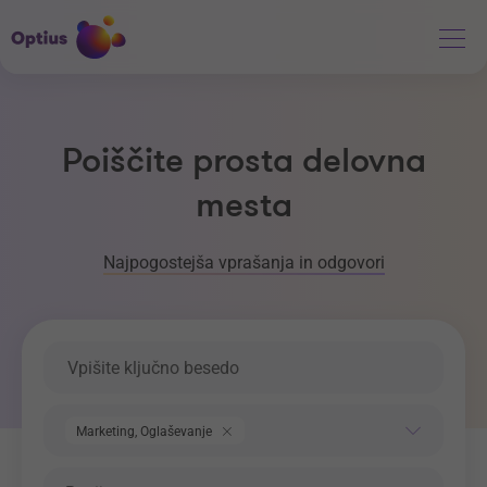
Poiščite prosta delovna
mesta
Najpogostejša vprašanja in odgovori
Ključna beseda
Področje dela
Marketing, Oglaševanje, PR
Regija