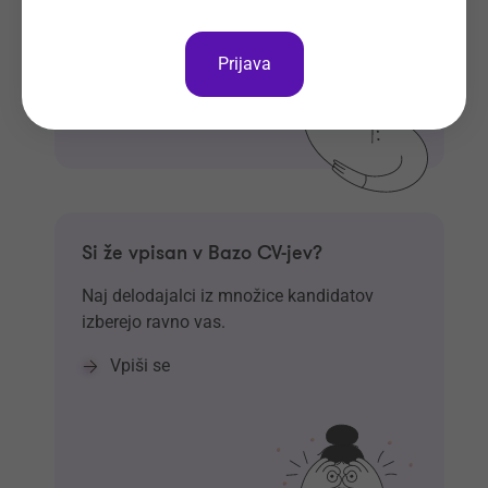
Prijava
Si že vpisan v Bazo CV-jev?
Naj delodajalci iz množice kandidatov
izberejo ravno vas.
Vpiši se