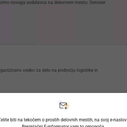
abimo novega sodelavca na delovnem mestu: Serviser
ganizirano osebo za delo na področju logistike in
esta 52, 1260 Ljubljana Polje
elite biti na tekočem o prostih delovnih mestih, na svoj e-naslo
Brezplačni E-informator vam to omogoča.