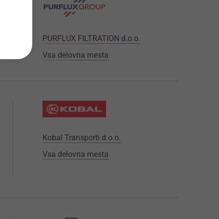
PURFLUX FILTRATION d.o.o.
Vsa delovna mesta
Kobal Transporti d.o.o.
Vsa delovna mesta