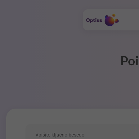
Poi
Ključna beseda
P