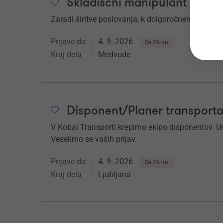
Skladiščni manipulant 1. (m/
Zaradi širitve poslovanja, k dolgoročnemu sodel
Prijave do
4. 9. 2026
Še 29 dni
Kraj dela
Medvode
Disponent/Planer transporta
V Kobal Transporti krepimo ekipo disponentov. Ure
Veselimo se vaših prijav.
Prijave do
4. 9. 2026
Še 29 dni
Kraj dela
Ljubljana