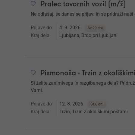
Pralec tovornih vozil (m/ž)
Ne odlašaj, še danes se prijavi in se pridruži naši 
Prijave do
4. 9. 2026
Še 29 dni
Kraj dela
Ljubljana, Brdo pri Ljubljani
Pismonoša - Trzin z okoliškim
Si želite zanimivega in razgibanega dela? Pridruž
Vami.
Prijave do
12. 8. 2026
Še 6 dni
Kraj dela
Trzin, Trzin z okoliškimi poštami