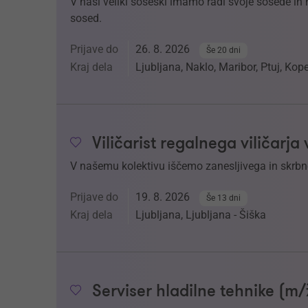
V naši veliki soseski imamo radi svoje sosede in nj
sosed.
Prijave do
26. 8. 2026
Še 20 dni
Kraj dela
Ljubljana, Naklo, Maribor, Ptuj, Kop
Viličarist regalnega viličarja
V našemu kolektivu iščemo zanesljivega in skrbneg
Prijave do
19. 8. 2026
Še 13 dni
Kraj dela
Ljubljana, Ljubljana - Šiška
Serviser hladilne tehnike (m/