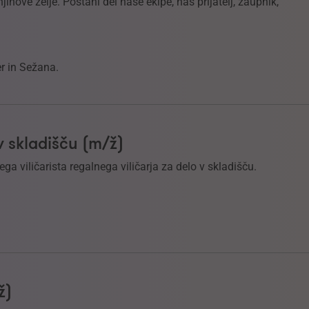
ihove želje. Postani del naše ekipe, naš prijatelj, zaupnik,
er in Sežana.
 v skladišču (m/ž)
a viličarista regalnega viličarja za delo v skladišču.
ž)