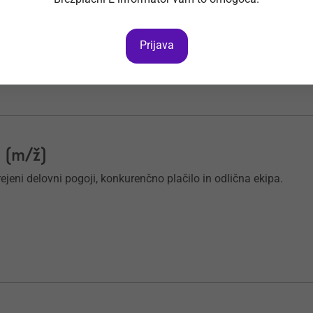
ž)
ovanju vabimo: Skladiščnega manipulanta 1. (m/ž).
Prijava
 (m/ž)
jeni delovni pogoji, konkurenčno plačilo in odlična ekipa.