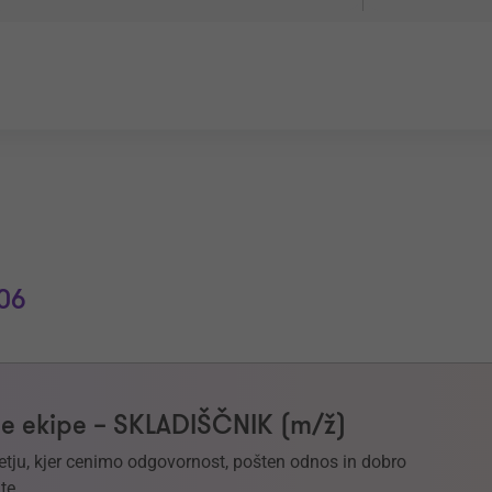
06
e ekipe – SKLADIŠČNIK (m/ž)
etju, kjer cenimo odgovornost, pošten odnos in dobro
te.