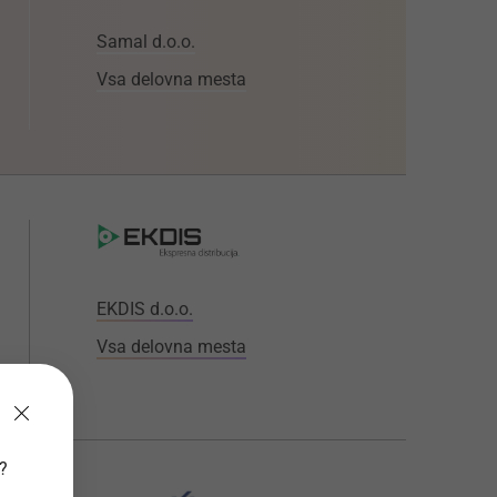
Samal d.o.o.
Vsa delovna mesta
EKDIS d.o.o.
Vsa delovna mesta
v?