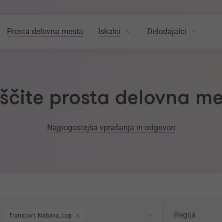
Prosta delovna mesta
Iskalci
Delodajalci
ščite prosta delovna m
Najpogostejša vprašanja in odgovori
odročje dela
Regija
Regija
Transport, Nabava, Logistika