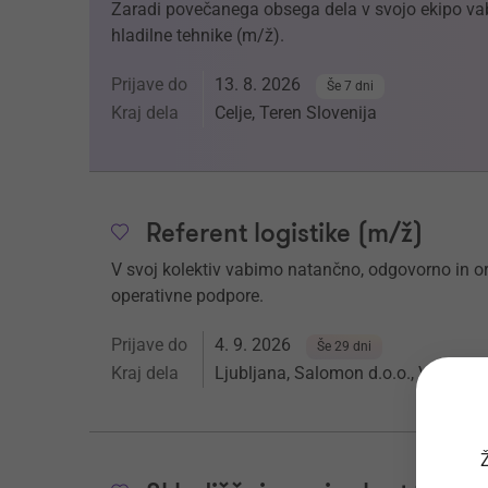
Zaradi povečanega obsega dela v svojo ekipo v
hladilne tehnike (m/ž).
Prijave do
13. 8. 2026
Še 7 dni
Kraj dela
Celje, Teren Slovenija
Referent logistike (m/ž)
V svoj kolektiv vabimo natančno, odgovorno in or
operativne podpore.
Prijave do
4. 9. 2026
Še 29 dni
Kraj dela
Ljubljana, Salomon d.o.o., Vevška c
Ž