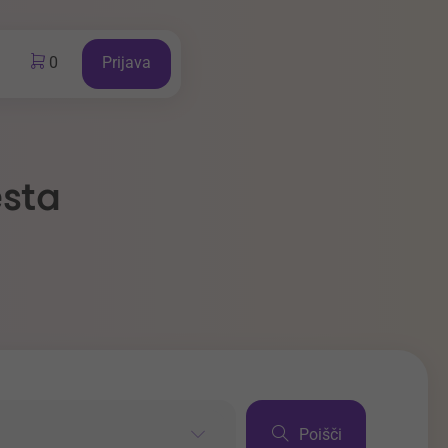
0
Prijava
esta
Poišči